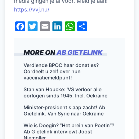
media gingen je al voor. Meld je aan!
https://vvj.nu/
F
T
E
Li
W
D
a
w
m
n
h
el
c
itt
ai
k
at
e
MORE ON
AB GIETELINK
e
er
l
e
s
n
b
dI
A
Verdiende BPOC haar donaties?
Oordeelt u zelf over hun
o
n
p
vaccinatiemeldpunt!
o
p
Stan van Houcke: 'VS verloor alle
k
oorlogen sinds 1945. Incl. Oekraïne
Minister-president slaap zacht! Ab
Gietelink. Van Syrie naar Oekraine
Wie is Doegin? ’’Het brein van Poetin’’?
Ab Gietelink interviewt Joost
Niemoller