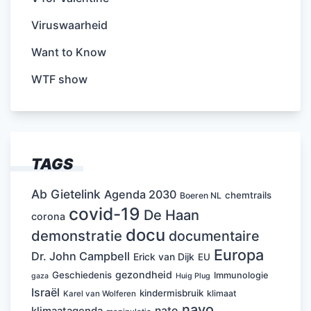
Viruswaarheid
Want to Know
WTF show
TAGS
Ab Gietelink
Agenda 2030
chemtrails
Boeren NL
covid-19
De Haan
corona
docu
demonstratie
documentaire
Europa
Dr. John Campbell
Erick van Dijk
EU
gezondheid
Geschiedenis
Immunologie
Huig Plug
gaza
Israël
kindermisbruik
klimaat
Karel van Wolferen
navo
nato