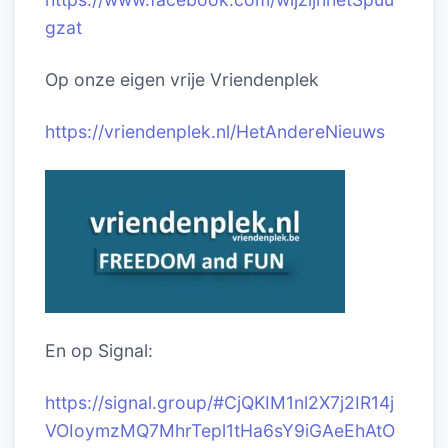
gzat
Op onze eigen vrije Vriendenplek
https://vriendenplek.nl/HetAndereNieuws
En op Signal:
https://signal.group/#CjQKIM1nl2X7j2IR14j
VOIoymzMQ7MhrTepl1tHa6sY9iGAeEhAtO