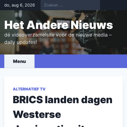
Skip
do, aug 6, 2026
to
content
Het Andere Nieuws
dé videoverzamelsite voor de nieuwe media –
daily updates!
Menu
ALTERNATIEF TV
BRICS landen dagen
Westerse