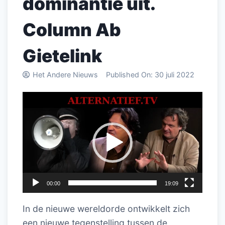
dominantie uit.
Column Ab
Gietelink
Het Andere Nieuws
Published On:
30 juli 2022
Videospeler
00:00
19:09
In de nieuwe wereldorde ontwikkelt zich
een nieuwe tegenstelling tussen de