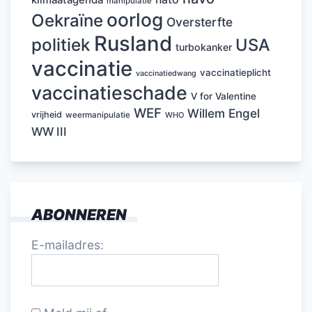
klimaatagenda
manipulatie
oorlog
Oekraïne
Oversterfte
Rusland
politiek
USA
turbokanker
vaccinatie
vaccinatieplicht
vaccinatiedwang
vaccinatieschade
V for Valentine
WEF
Willem Engel
vrijheid
weermanipulatie
WHO
WW III
ABONNEREN
E-mailadres: