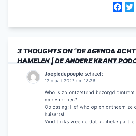
F
a
c
e
b
3 THOUGHTS ON “
DE AGENDA ACHTE
o
HAMELEN | DE ANDERE KRANT POD
o
k
Joepiedepoepie
schreef:
12 maart 2022 om 18:26
Who is zo ontzettend bezorgd omtrent 
dan voorzien?
Oplossing: Hef who op en ontneem ze d
huisarts!
Vind t niks vreemd dat politieke partije