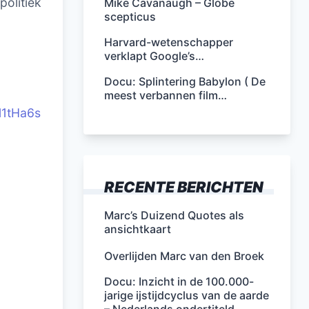
politiek
Mike Cavanaugh – Globe
scepticus
Harvard-wetenschapper
verklapt Google’s…
Docu: Splintering Babylon ( De
meest verbannen film…
l1tHa6s
RECENTE BERICHTEN
Marc’s Duizend Quotes als
ansichtkaart
Overlijden Marc van den Broek
Docu: Inzicht in de 100.000-
jarige ijstijdcyclus van de aarde