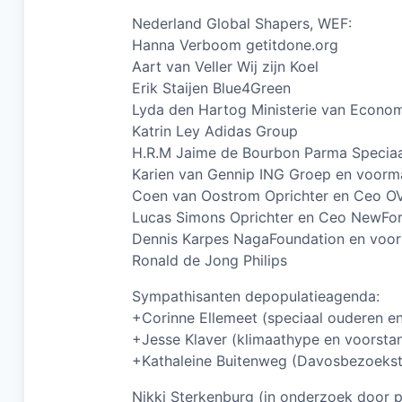
Nederland Global Shapers, WEF:
Hanna Verboom getitdone.org
Aart van Veller Wij zijn Koel
Erik Staijen Blue4Green
Lyda den Hartog Ministerie van Econo
Katrin Ley Adidas Group
H.R.M Jaime de Bourbon Parma Speciaal
Karien van Gennip ING Groep en voorma
Coen van Oostrom Oprichter en Ceo OV
Lucas Simons Oprichter en Ceo NewFore
Dennis Karpes NagaFoundation en voor
Ronald de Jong Philips
Sympathisanten depopulatieagenda:
+Corinne Ellemeet (speciaal ouderen en
+Jesse Klaver (klimaathype en voorstan
+Kathaleine Buitenweg (Davosbezoekst
Nikki Sterkenburg (in onderzoek door 