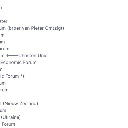
m
ster
um (broer van Pieter Omtzigt)
um
rum
orum
um <——-Christen Unie
n Economic Forum
um
ic Forum *)
rum
orum
m (Nieuw Zeeland)
rum
 (Ukraine)
c Forum