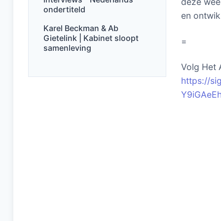
deze week
ondertiteld
en ontwik
Karel Beckman & Ab
Gietelink | Kabinet sloopt
=
samenleving
Volg Het 
https://
Y9iGAeE