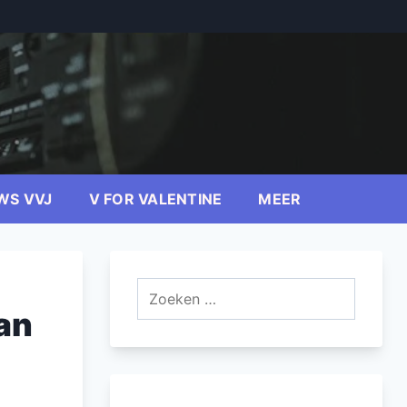
WS VVJ
V FOR VALENTINE
MEER
Zoeken
naar:
van