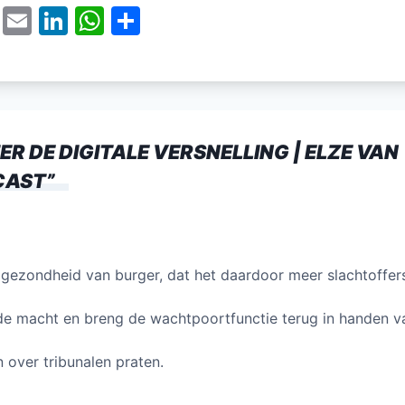
T
E
Li
W
D
w
m
n
h
el
itt
ai
k
at
e
er
l
e
s
n
dI
A
R DE DIGITALE VERSNELLING | ELZE VAN
n
p
CAST
”
p
gezondheid van burger, dat het daardoor meer slachtoffer
e macht en breng de wachtpoortfunctie terug in handen v
n over tribunalen praten.