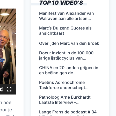
TOP 10 VIDEO’S
Manifest van Alexander van
Walraven aan alle artsen…
Marc’s Duizend Quotes als
ansichtkaart
Overlijden Marc van den Broek
Docu: Inzicht in de 100.000-
jarige ijstijdcyclus van…
CHINA en 20 landen grijpen in
en beëindigen de…
Poetins Adrenochrome
Taskforce onderschept…
Patholoog Arne Burkhardt
Laatste Interview –…
en hoe
oor je
Lange Frans de podcast # 34