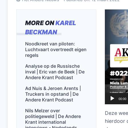
Videospel
MORE ON
KAREL
BECKMAN
Noodkreet van piloten:
Luchtvaart overtreedt eigen
regels
Analyse op de Russische
inval | Eric van de Beek | De
Andere Krant Podcast
Ad Nuis & Jeroen Arents |
Truckers in opstand | De
Andere Krant Podcast
00:00
Nils Melzer over
Deze week
politiegeweld | De Andere
hierdoor 
Krant international
interviews - Nederlands