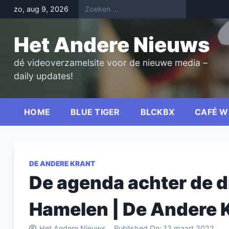
Skip
zo, aug 9, 2026
to
content
Het Andere Nieuws
dé videoverzamelsite voor de nieuwe media –
daily updates!
HOME
BLUE TIGER
BLCKBX
CAFÉ W
DE ANDERE KRANT
De agenda achter de di
Hamelen | De Andere 
Het Andere Nieuws
Published On:
12 maart 2022