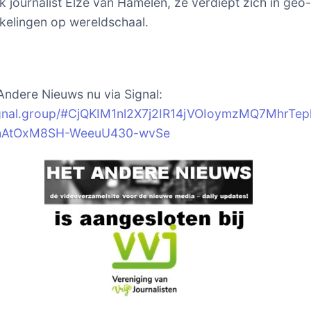
 journalist Elze van Hamelen, ze verdiept zich in geo-
kelingen op wereldschaal.
Andere Nieuws nu via Signal:
signal.group/#CjQKIM1nl2X7j2IR14jVOIoymzMQ7MhrTep
hAtOxM8SH-WeeuU430-wvSe