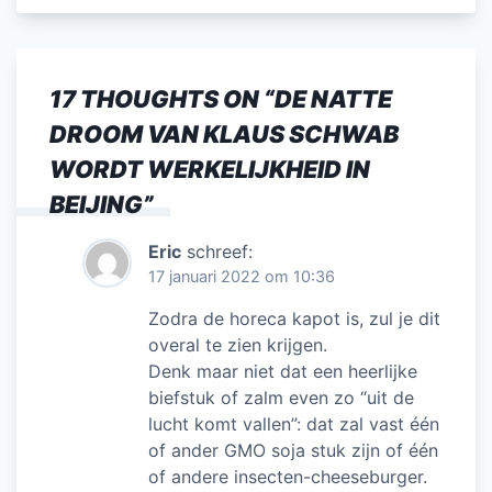
c
itt
ai
k
at
e
e
er
l
e
s
n
b
dI
A
17 THOUGHTS ON “
DE NATTE
o
n
p
DROOM VAN KLAUS SCHWAB
o
p
WORDT WERKELIJKHEID IN
k
BEIJING
”
Eric
schreef:
17 januari 2022 om 10:36
Zodra de horeca kapot is, zul je dit
overal te zien krijgen.
Denk maar niet dat een heerlijke
biefstuk of zalm even zo “uit de
lucht komt vallen”: dat zal vast één
of ander GMO soja stuk zijn of één
of andere insecten-cheeseburger.