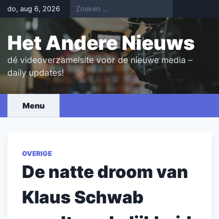
Skip
do, aug 6, 2026
to
content
Het Andere Nieuws
dé videoverzamelsite voor de nieuwe media –
daily updates!
Menu
OVERIGE
De natte droom van
Klaus Schwab