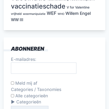
vaccinatieschade
V for Valentine
WEF
Willem Engel
vrijheid
weermanipulatie
WHO
WW III
ABONNEREN
E-mailadres:
Meld mij af
Categories / Taxonomies
Alle categorieën
Categorieën