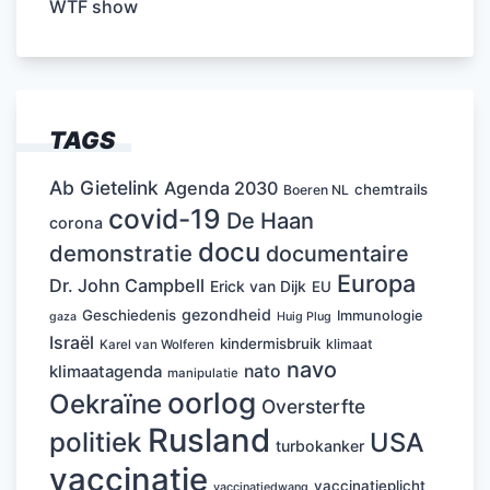
WTF show
TAGS
Ab Gietelink
Agenda 2030
chemtrails
Boeren NL
covid-19
De Haan
corona
docu
demonstratie
documentaire
Europa
Dr. John Campbell
Erick van Dijk
EU
gezondheid
Geschiedenis
Immunologie
Huig Plug
gaza
Israël
kindermisbruik
klimaat
Karel van Wolferen
navo
nato
klimaatagenda
manipulatie
oorlog
Oekraïne
Oversterfte
Rusland
politiek
USA
turbokanker
vaccinatie
vaccinatieplicht
vaccinatiedwang