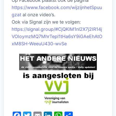
Op Facebook plaatst ook de pagina
https://www.facebook.com/wijzijnhetSpuu
gzat
al onze video’s.
Ook via Signal zijn we te volgen:
https://signal.group/#CjQKIM1nl2X7j2IR14j
VOIoymzMQ7MhrTepl1tHa6sY9iGAeEhAtO
xM8SH-WeeuU430-wvSe
F
T
E
Li
W
D