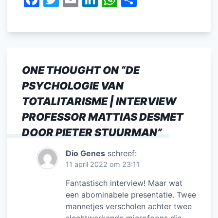
a
w
m
n
h
el
c
itt
ai
k
at
e
e
er
l
e
s
n
b
dI
A
ONE THOUGHT ON “
DE
o
n
p
PSYCHOLOGIE VAN
o
p
TOTALITARISME | INTERVIEW
k
PROFESSOR MATTIAS DESMET
DOOR PIETER STUURMAN
”
Dio Genes
schreef:
11 april 2022 om 23:11
Fantastisch interview! Maar wat
een abominabele presentatie. Twee
mannetjes verscholen achter twee