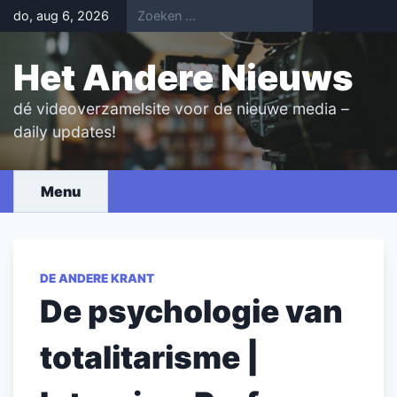
Skip
do, aug 6, 2026
to
content
Het Andere Nieuws
dé videoverzamelsite voor de nieuwe media –
daily updates!
Menu
DE ANDERE KRANT
De psychologie van
totalitarisme |