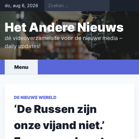
Skip
do, aug 6, 2026
to
content
Het Andere Nieuws
dé videoverzamelsite voor de nieuwe media –
daily updates!
Menu
DE NIEUWE WERELD
‘De Russen zijn
onze vijand niet.’