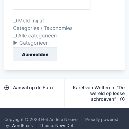
Meld mij af
Categories / Taxonomies
Alle categorieën
Categorieën
Aanmelden
Bericht
Aanval op de Euro
Karel van Wolferen: “De
navigatie
wereld op losse
schroeven”
Copyright © 2026 Het Andere Nieuws
|
Proudly powered
by:
WordPress
|
Theme:
NewsDot