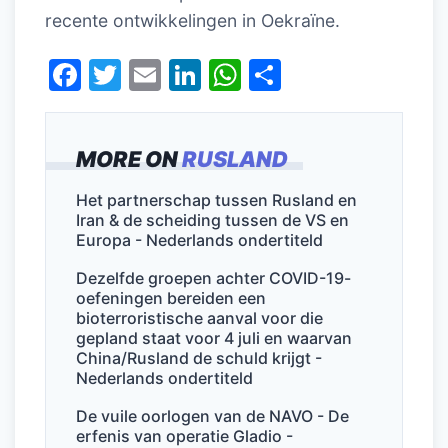
recente ontwikkelingen in Oekraïne.
F
T
E
Li
W
D
a
w
m
n
h
el
c
itt
ai
k
at
e
MORE ON
RUSLAND
e
er
l
e
s
n
b
dI
A
Het partnerschap tussen Rusland en
Iran & de scheiding tussen de VS en
o
n
p
Europa - Nederlands ondertiteld
o
p
Dezelfde groepen achter COVID-19-
k
oefeningen bereiden een
bioterroristische aanval voor die
gepland staat voor 4 juli en waarvan
China/Rusland de schuld krijgt -
Nederlands ondertiteld
De vuile oorlogen van de NAVO - De
erfenis van operatie Gladio -