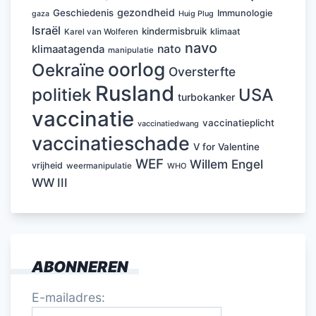
gezondheid
Geschiedenis
Immunologie
Huig Plug
gaza
Israël
kindermisbruik
klimaat
Karel van Wolferen
navo
nato
klimaatagenda
manipulatie
oorlog
Oekraïne
Oversterfte
Rusland
politiek
USA
turbokanker
vaccinatie
vaccinatieplicht
vaccinatiedwang
vaccinatieschade
V for Valentine
WEF
Willem Engel
vrijheid
weermanipulatie
WHO
WW III
ABONNEREN
E-mailadres: