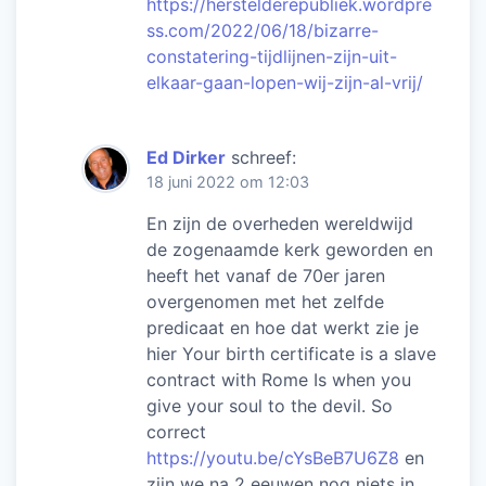
https://herstelderepubliek.wordpre
ss.com/2022/06/18/bizarre-
constatering-tijdlijnen-zijn-uit-
elkaar-gaan-lopen-wij-zijn-al-vrij/
Ed Dirker
schreef:
18 juni 2022 om 12:03
En zijn de overheden wereldwijd
de zogenaamde kerk geworden en
heeft het vanaf de 70er jaren
overgenomen met het zelfde
predicaat en hoe dat werkt zie je
hier Your birth certificate is a slave
contract with Rome Is when you
give your soul to the devil. So
correct
https://youtu.be/cYsBeB7U6Z8
en
zijn we na 2 eeuwen nog niets in