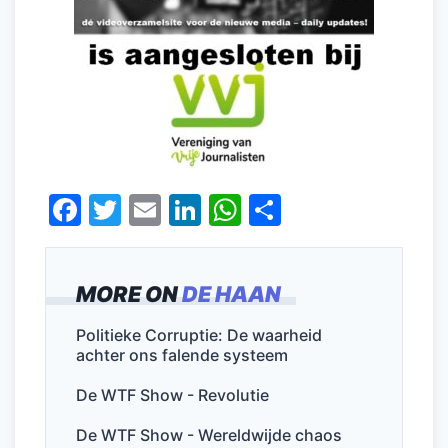
F
T
E
Li
W
D
a
w
m
n
h
el
c
itt
ai
k
at
e
MORE ON
DE HAAN
e
er
l
e
s
n
b
dI
A
Politieke Corruptie: De waarheid
achter ons falende systeem
o
n
p
o
p
De WTF Show - Revolutie
k
De WTF Show - Wereldwijde chaos