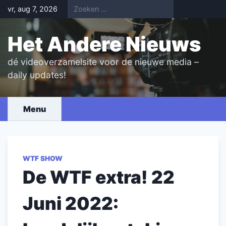
Skip
vr, aug 7, 2026
to
content
Het Andere Nieuws
dé videoverzamelsite voor de nieuwe media –
daily updates!
Menu
WTF SHOW
De WTF extra! 22
Juni 2022: