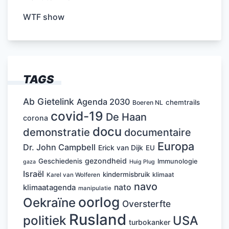
WTF show
TAGS
Ab Gietelink
Agenda 2030
chemtrails
Boeren NL
covid-19
De Haan
corona
docu
demonstratie
documentaire
Europa
Dr. John Campbell
Erick van Dijk
EU
gezondheid
Geschiedenis
Immunologie
Huig Plug
gaza
Israël
kindermisbruik
klimaat
Karel van Wolferen
navo
nato
klimaatagenda
manipulatie
oorlog
Oekraïne
Oversterfte
Rusland
politiek
USA
turbokanker