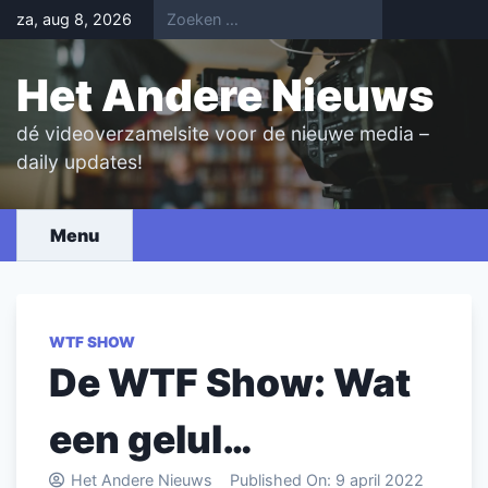
Skip
za, aug 8, 2026
to
content
Het Andere Nieuws
dé videoverzamelsite voor de nieuwe media –
daily updates!
Menu
WTF SHOW
De WTF Show: Wat
een gelul…
Het Andere Nieuws
Published On:
9 april 2022