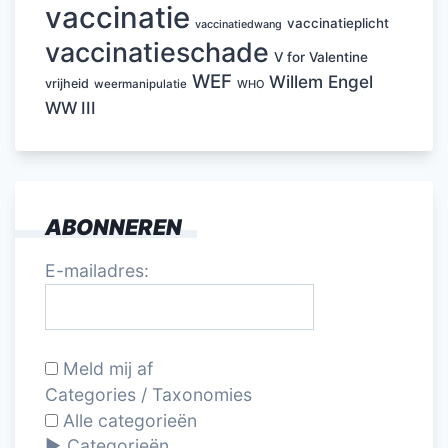
vaccinatie
vaccinatieplicht
vaccinatiedwang
vaccinatieschade
V for Valentine
WEF
Willem Engel
vrijheid
weermanipulatie
WHO
WW III
ABONNEREN
E-mailadres:
Meld mij af
Categories / Taxonomies
Alle categorieën
Categorieën