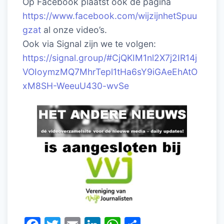
Op Facebook plaatst ook de pagina
https://www.facebook.com/wijzijnhetSpuu
gzat
al onze video’s.
Ook via Signal zijn we te volgen:
https://signal.group/#CjQKIM1nl2X7j2IR14j
VOIoymzMQ7MhrTepl1tHa6sY9iGAeEhAtO
xM8SH-WeeuU430-wvSe