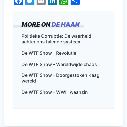
F
T
E
Li
W
D
a
w
m
n
h
el
c
itt
ai
k
at
e
MORE ON
DE HAAN
e
er
l
e
s
n
b
dI
A
Politieke Corruptie: De waarheid
achter ons falende systeem
o
n
p
o
p
De WTF Show - Revolutie
k
De WTF Show - Wereldwijde chaos
De WTF Show - Doorgestoken Kaag
wereld
De WTF Show - WWIII waanzin