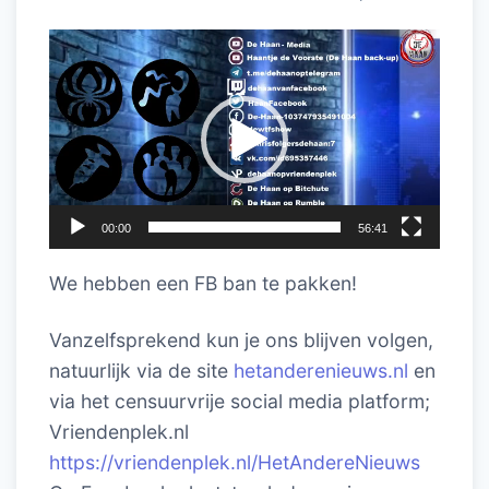
Videospeler
00:00
56:41
We hebben een FB ban te pakken!
Vanzelfsprekend kun je ons blijven volgen,
natuurlijk via de site
hetanderenieuws.nl
en
via het censuurvrije social media platform;
Vriendenplek.nl
https://vriendenplek.nl/HetAndereNieuws