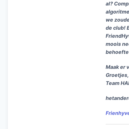
al? Compl
algoritme
we zouden
de club! 
FriendHyv
moois nee
behoefte
Maak er 
Groetjes,
Team HA
hetander
Frienhyv