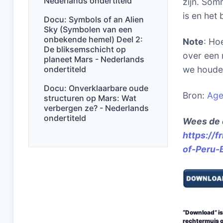
Nederlands ondertiteld
zijn. Som
is en het
Docu: Symbols of an Alien
Sky (Symbolen van een
onbekende hemel) Deel 2:
Note
: Ho
De bliksemschicht op
over een 
planeet Mars - Nederlands
ondertiteld
we houden
Docu: Onverklaarbare oude
Bron:
Age
structuren op Mars: Wat
verbergen ze? - Nederlands
ondertiteld
Wees de 
https://
of-Peru-
“Download” is 
rechtermuis o