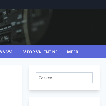
WS VVJ
V FOR VALENTINE
MEER
Zoeken
naar: