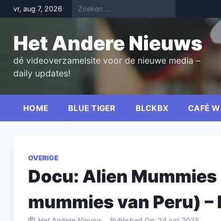
Skip
vr, aug 7, 2026
to
content
Het Andere Nieuws
dé videoverzamelsite voor de nieuwe media –
daily updates!
HOME
BLUE TIGER
BLCKBX
CAFÉ W
OVERIGE
Docu: Alien Mummies 
mummies van Peru) – 
Het Andere Nieuws
Published On:
24 juni 2025