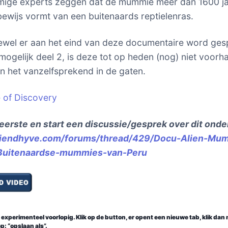
mige experts zeggen dat de mummie meer dan 1600 j
 bewijs vormt van een buitenaards reptielenras.
ewel er aan het eind van deze documentaire word ge
mogelijk deel 2, is deze tot op heden (nog) niet voorh
 het vanzelfsprekend in de gaten.
 of Discovery
eerste en start een discussie/gesprek over dit ond
friendhyve.com/forums/thread/429/Docu-Alien-Mu
Buitenaardse-mummies-van-Peru
experimenteel voorlopig. Klik op de button, er opent een nieuwe tab, klik dan
p: “opslaan als”.