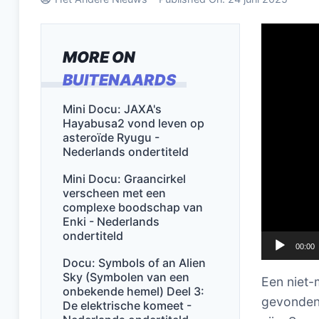
Videospel
MORE ON
BUITENAARDS
Mini Docu: JAXA's
Hayabusa2 vond leven op
asteroïde Ryugu -
Nederlands ondertiteld
Mini Docu: Graancirkel
verscheen met een
complexe boodschap van
Enki - Nederlands
ondertiteld
00:00
Docu: Symbols of an Alien
Sky (Symbolen van een
Een niet-
onbekende hemel) Deel 3:
gevonden,
De elektrische komeet -