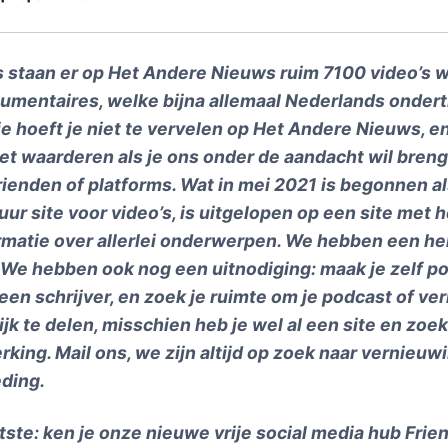
s staan er op Het Andere Nieuws ruim 7100 video’s 
mentaires, welke bijna allemaal Nederlands ondert
 je hoeft je niet te vervelen op Het Andere Nieuws, e
t waarderen als je ons onder de aandacht wil breng
rienden of platforms. Wat in mei 2021 is begonnen a
uur site voor video’s, is uitgelopen op een site met h
rmatie over allerlei onderwerpen. We hebben een he
 We hebben ook nog een uitnodiging: maak je zelf p
 een schrijver, en zoek je ruimte om je podcast of ve
ijk te delen, misschien heb je wel al een site en zoek
ing. Mail ons, we zijn altijd op zoek naar vernieuw
ding.
atste: ken je onze nieuwe vrije social media hub Fri