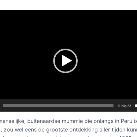
er
01:34:53
menselijke, buitenaardse mummie die onlangs in Peru i
 zou wel eens de grootste ontdekking aller tijden ku