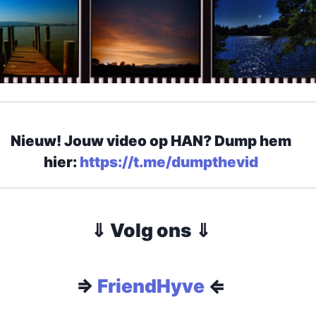
Nieuw! Jouw video op HAN? Dump hem
hier:
https://t.me/dumpthevid
⇓ Volg ons ⇓
⇒
FriendHyve
⇐