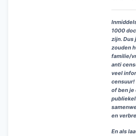
Inmiddel
1000 docu
zijn. Dus
zouden he
familie/v
anti cens
veel info
censuur!
of ben je
publiekel
samenwerk
en verbre
En als la