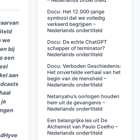
– Nederlands ondertiteld
Docu: Het 12.000-jarige
symbool dat we volledig
waarvan
verkeerd begrijpen –
Nederlands ondertiteld
iteld
n we
Docu: De echte ChatGPT
schepper of terminator?
en bij
Nederlands ondertiteld
ls een
Docu: Verboden Geschiedenis:
eel
Het onvertelde verhaal van het
kel aan
begin van de mensheid –
odcasts
Nederlands ondertiteld
rhaal
Netanyahu’s oorlogen houden
 je
hem uit de gevangenis –
Nederlands ondertiteld
ingen
Een belangrijke les uit De
Alchemist van Paulo Coelho –
Nederlands ondertiteld
endHyve