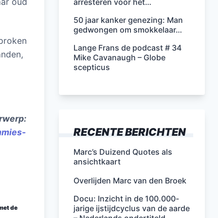
aar oud
arresteren voor het…
50 jaar kanker genezing: Man
gedwongen om smokkelaar…
sproken
Lange Frans de podcast # 34
anden,
Mike Cavanaugh – Globe
scepticus
erwerp:
RECENTE BERICHTEN
mmies-
Marc’s Duizend Quotes als
ansichtkaart
Overlijden Marc van den Broek
Docu: Inzicht in de 100.000-
jarige ijstijdcyclus van de aarde
 met de