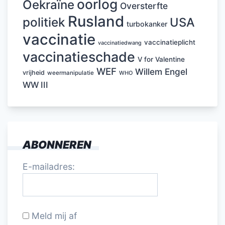
oorlog
Oekraïne
Oversterfte
Rusland
politiek
USA
turbokanker
vaccinatie
vaccinatieplicht
vaccinatiedwang
vaccinatieschade
V for Valentine
WEF
Willem Engel
vrijheid
weermanipulatie
WHO
WW III
ABONNEREN
E-mailadres:
Meld mij af