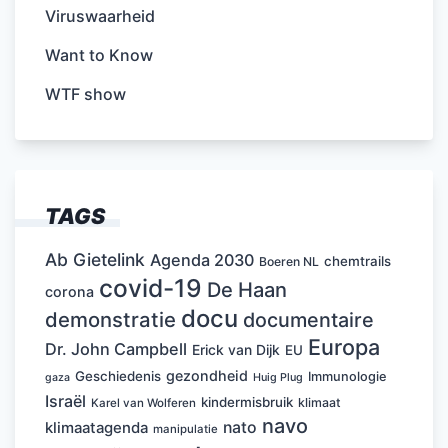
Viruswaarheid
Want to Know
WTF show
TAGS
Ab Gietelink
Agenda 2030
chemtrails
Boeren NL
covid-19
De Haan
corona
docu
demonstratie
documentaire
Europa
Dr. John Campbell
Erick van Dijk
EU
gezondheid
Geschiedenis
Immunologie
Huig Plug
gaza
Israël
kindermisbruik
klimaat
Karel van Wolferen
navo
nato
klimaatagenda
manipulatie