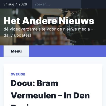
Skip
vr, aug 7, 2026
to
content
Het Andere Nieuws
dé videoverzamelsite voor de nieuwe media –
daily updates!
Menu
OVERIGE
Docu: Bram
Vermeulen – In Den