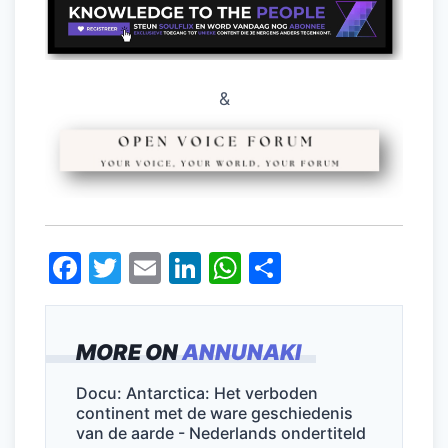
&
F
T
E
Li
W
D
a
w
m
n
h
el
c
itt
ai
k
at
e
MORE ON
ANNUNAKI
e
er
l
e
s
n
b
dI
A
Docu: Antarctica: Het verboden
continent met de ware geschiedenis
o
n
p
van de aarde - Nederlands ondertiteld