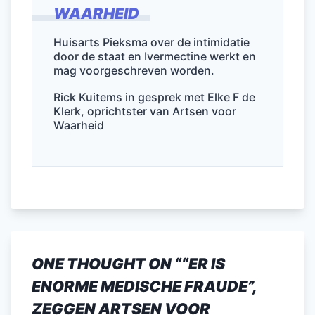
WAARHEID
b
dI
A
o
n
p
Huisarts Pieksma over de intimidatie
door de staat en Ivermectine werkt en
o
p
mag voorgeschreven worden.
k
Rick Kuitems in gesprek met Elke F de
Klerk, oprichtster van Artsen voor
Waarheid
ONE THOUGHT ON “
“ER IS
ENORME MEDISCHE FRAUDE”,
ZEGGEN ARTSEN VOOR