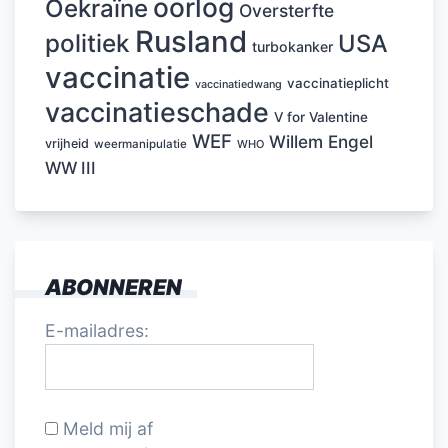
oorlog
Oekraïne
Oversterfte
Rusland
politiek
USA
turbokanker
vaccinatie
vaccinatieplicht
vaccinatiedwang
vaccinatieschade
V for Valentine
WEF
Willem Engel
vrijheid
weermanipulatie
WHO
WW III
ABONNEREN
E-mailadres:
Meld mij af