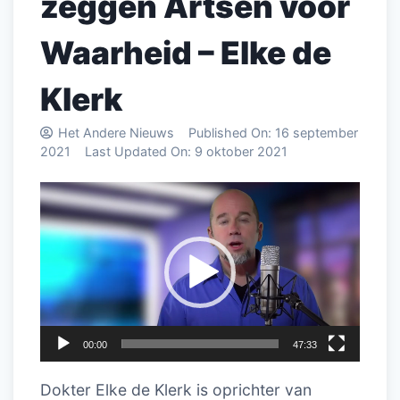
zeggen Artsen voor
Waarheid – Elke de
Klerk
Het Andere Nieuws
Published On:
16 september
2021
Last Updated On:
9 oktober 2021
Videospeler
00:00
47:33
Dokter Elke de Klerk is oprichter van