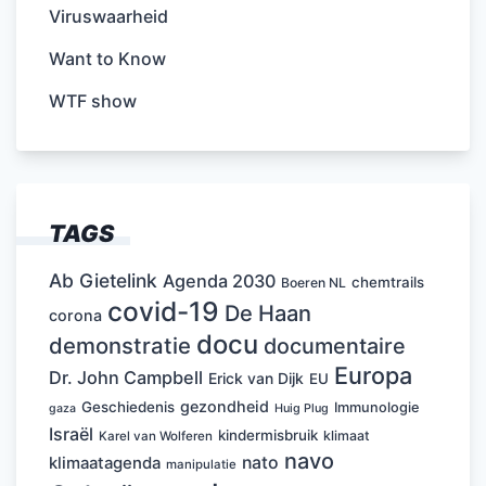
Viruswaarheid
Want to Know
WTF show
TAGS
Ab Gietelink
Agenda 2030
chemtrails
Boeren NL
covid-19
De Haan
corona
docu
demonstratie
documentaire
Europa
Dr. John Campbell
Erick van Dijk
EU
gezondheid
Geschiedenis
Immunologie
Huig Plug
gaza
Israël
kindermisbruik
klimaat
Karel van Wolferen
navo
nato
klimaatagenda
manipulatie