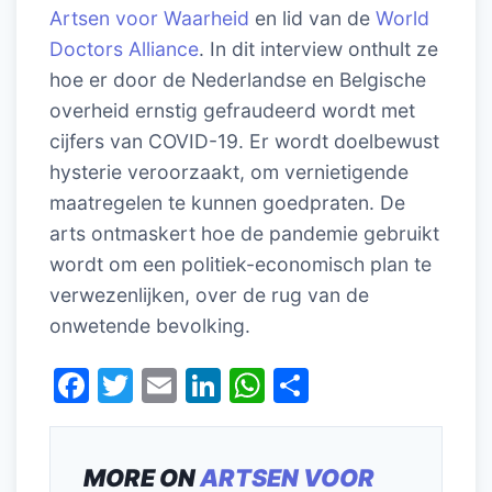
Artsen voor Waarheid
en lid van de
World
Doctors Alliance
. In dit interview onthult ze
hoe er door de Nederlandse en Belgische
overheid ernstig gefraudeerd wordt met
cijfers van COVID-19. Er wordt doelbewust
hysterie veroorzaakt, om vernietigende
maatregelen te kunnen goedpraten. De
arts ontmaskert hoe de pandemie gebruikt
wordt om een politiek-economisch plan te
verwezenlijken, over de rug van de
onwetende bevolking.
F
T
E
Li
W
D
a
w
m
n
h
el
c
itt
ai
k
at
e
MORE ON
ARTSEN VOOR
e
er
l
e
s
n