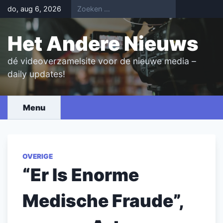
Skip
do, aug 6, 2026
to
content
Het Andere Nieuws
dé videoverzamelsite voor de nieuwe media –
daily updates!
Menu
OVERIGE
“Er Is Enorme
Medische Fraude”,