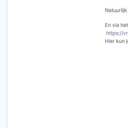
Natuurlij
En via he
https://
Hier kun 