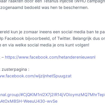
aar raakten door een Tetanus injectie (WHO campag
e zogenaamd bedoeld was hen te beschermen.
ereld kun je zomaar ineens een social media ban te p
p Facebook bijvoorbeeld, of Twitter. Belangrijk dus o
 en via welke social media je ons kunt volgen!
k –
https://www.facebook.com/hetanderenieuwsnl
zusterpagina :
ww.facebook.com/wijzijnhetSpuugzat
signal.group/#CjQKIM1nl2X7j2IR14jVOIoymzMQ7MhrTep
hAtOxM8SH-WeeuU430-wvSe