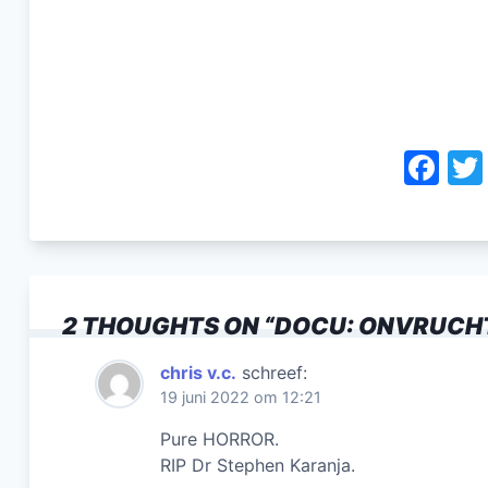
F
a
c
e
b
2 THOUGHTS ON “
DOCU: ONVRUCHT
o
o
chris v.c.
schreef:
19 juni 2022 om 12:21
k
Pure HORROR.
RIP Dr Stephen Karanja.