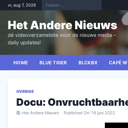
Skip
vr, aug 7, 2026
to
content
Het Andere Nieuws
dé videoverzamelsite voor de nieuwe media –
daily updates!
HOME
BLUE TIGER
BLCKBX
CAFÉ W
OVERIGE
Docu: Onvruchtbaarhe
Het Andere Nieuws
Published On:
19 juni 2022
Videospel