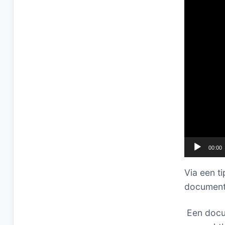
00:00
Via een t
documenta
Een docum