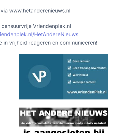
k via www.hetanderenieuws.nl
t censuurvrije Vriendenplek.nl
vriendenplek.nl/HetAndereNieuws
je in vrijheid reageren en communiceren!