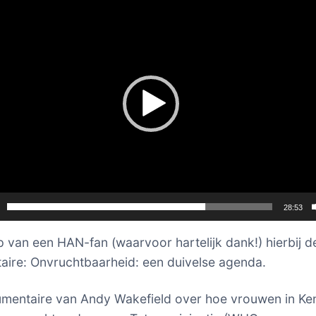
28:53
ip van een HAN-fan (waarvoor hartelijk dank!) hierbij d
ire: Onvruchtbaarheid: een duivelse agenda.
entaire van Andy Wakefield over hoe vrouwen in Ke