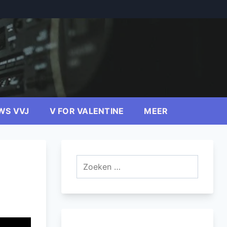
WS VVJ
V FOR VALENTINE
MEER
Zoeken
naar: