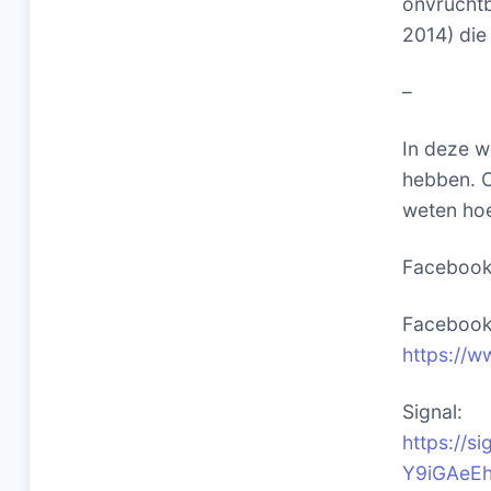
onvruchtb
2014) di
–
In deze w
hebben. O
weten hoe
Faceboo
Facebook 
https://w
Signal:
https://
Y9iGAeE