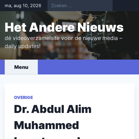
Skip
ma, aug 10, 2026
to
content
Het Andere Nieuws
dé videoverzamelsite voor de nieuwe media –
daily updates!
Menu
OVERIGE
Dr. Abdul Alim
Muhammed