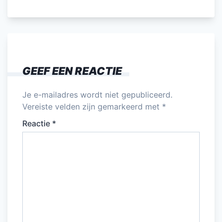
c
itt
ai
k
at
e
e
er
l
e
s
n
b
dI
A
o
n
p
GEEF EEN REACTIE
o
p
k
Je e-mailadres wordt niet gepubliceerd.
Vereiste velden zijn gemarkeerd met
*
Reactie
*