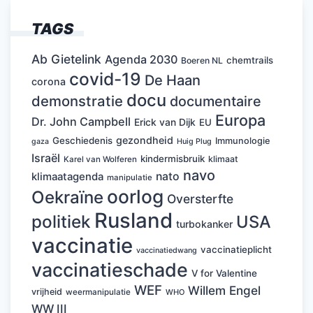
TAGS
Ab Gietelink
Agenda 2030
chemtrails
Boeren NL
covid-19
De Haan
corona
docu
demonstratie
documentaire
Europa
Dr. John Campbell
Erick van Dijk
EU
gezondheid
Geschiedenis
Immunologie
Huig Plug
gaza
Israël
kindermisbruik
klimaat
Karel van Wolferen
navo
nato
klimaatagenda
manipulatie
oorlog
Oekraïne
Oversterfte
Rusland
politiek
USA
turbokanker
vaccinatie
vaccinatieplicht
vaccinatiedwang
vaccinatieschade
V for Valentine
WEF
Willem Engel
vrijheid
weermanipulatie
WHO
WW III