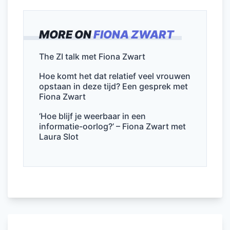
a
w
m
n
h
el
c
itt
ai
k
at
e
MORE ON
FIONA ZWART
e
er
l
e
s
n
b
dI
A
The ZI talk met Fiona Zwart
o
n
p
Hoe komt het dat relatief veel vrouwen
o
p
opstaan in deze tijd? Een gesprek met
Fiona Zwart
k
‘Hoe blijf je weerbaar in een
informatie-oorlog?’ – Fiona Zwart met
Laura Slot