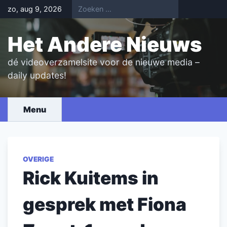
Skip
zo, aug 9, 2026
to
content
Het Andere Nieuws
dé videoverzamelsite voor de nieuwe media –
daily updates!
Menu
OVERIGE
Rick Kuitems in
gesprek met Fiona