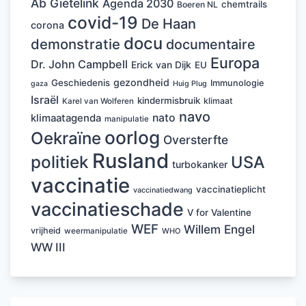
Ab Gietelink
Agenda 2030
chemtrails
Boeren NL
covid-19
De Haan
corona
docu
demonstratie
documentaire
Europa
Dr. John Campbell
Erick van Dijk
EU
gezondheid
Geschiedenis
Immunologie
Huig Plug
gaza
Israël
kindermisbruik
klimaat
Karel van Wolferen
navo
nato
klimaatagenda
manipulatie
oorlog
Oekraïne
Oversterfte
Rusland
politiek
USA
turbokanker
vaccinatie
vaccinatieplicht
vaccinatiedwang
vaccinatieschade
V for Valentine
WEF
Willem Engel
vrijheid
weermanipulatie
WHO
WW III