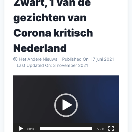
Zwart, 1 van de
gezichten van
Corona kritisch
Nederland
Het Andere Nieuws
Published On:
17 juni 2021
Last Updated On:
3 november 2021
Videospeler
00:00
55:11