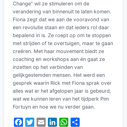
Change” wil ze stimuleren om de
verandering van binnenuit te laten komen.
Fiona zegt dat we aan de vooravond van
een revolutie staan en dat ieders rol daar
bepalend in is. Ze roept op om te stoppen
met strijden of te overtuigen, maar te gaan
creëren. Met haar mouvement biedt ze
coaching en workshops aan én gaat ze
inzetten op het verbinden van
gelijkgestemden mensen. Het werd een
gesprek waarin Rick met Fiona sprak over
alles wat er het afgelopen jaar is gebeurd,
wat we kunnen leren van het tijdperk Pim
Fortuyn en hoe we nu verder gaan.
F
T
E
Li
W
D