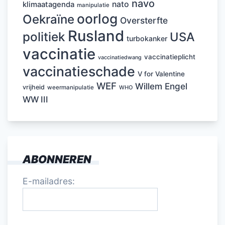
navo
nato
klimaatagenda
manipulatie
oorlog
Oekraïne
Oversterfte
Rusland
politiek
USA
turbokanker
vaccinatie
vaccinatieplicht
vaccinatiedwang
vaccinatieschade
V for Valentine
WEF
Willem Engel
vrijheid
weermanipulatie
WHO
WW III
ABONNEREN
E-mailadres: