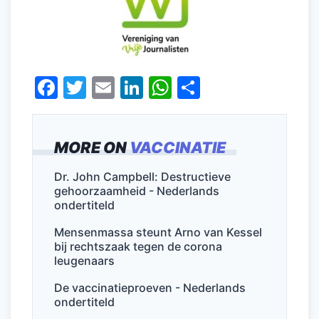
F
T
E
Li
W
D
a
w
m
n
h
el
c
itt
ai
k
at
e
MORE ON
VACCINATIE
e
er
l
e
s
n
b
dI
A
Dr. John Campbell: Destructieve
gehoorzaamheid - Nederlands
o
n
p
ondertiteld
o
p
Mensenmassa steunt Arno van Kessel
k
bij rechtszaak tegen de corona
leugenaars
De vaccinatieproeven - Nederlands
ondertiteld