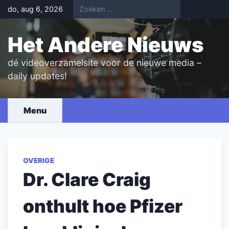
Skip
do, aug 6, 2026
to
content
Het Andere Nieuws
dé videoverzamelsite voor de nieuwe media –
daily updates!
Menu
OVERIGE
Dr. Clare Craig
onthult hoe Pfizer