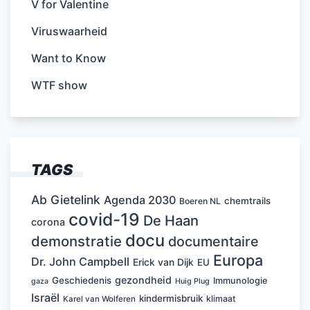
V for Valentine
Viruswaarheid
Want to Know
WTF show
TAGS
Ab Gietelink
Agenda 2030
chemtrails
Boeren NL
covid-19
De Haan
corona
docu
demonstratie
documentaire
Europa
Dr. John Campbell
Erick van Dijk
EU
gezondheid
Geschiedenis
Immunologie
Huig Plug
gaza
Israël
kindermisbruik
klimaat
Karel van Wolferen