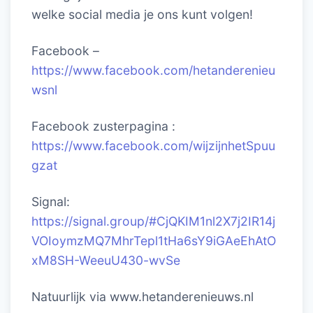
welke social media je ons kunt volgen!
Facebook –
https://www.facebook.com/hetanderenieu
wsnl
Facebook zusterpagina :
https://www.facebook.com/wijzijnhetSpuu
gzat
Signal:
https://signal.group/#CjQKIM1nl2X7j2IR14j
VOIoymzMQ7MhrTepl1tHa6sY9iGAeEhAtO
xM8SH-WeeuU430-wvSe
Natuurlijk via www.hetanderenieuws.nl