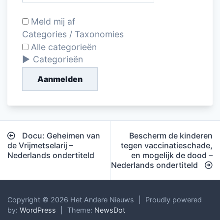
Meld mij af
Categories / Taxonomies
Alle categorieën
Categorieën
Aanmelden
Bericht
Docu: Geheimen van
Bescherm de kinderen
navigatie
de Vrijmetselarij –
tegen vaccinatieschade,
Nederlands ondertiteld
en mogelijk de dood –
Nederlands ondertiteld
Copyright © 2026 Het Andere Nieuws
|
Proudly powered
by:
WordPress
|
Theme:
NewsDot