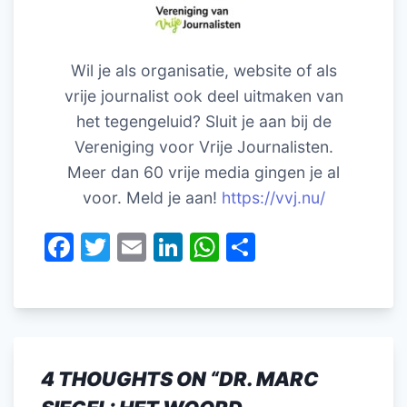
Wil je als organisatie, website of als
vrije journalist ook deel uitmaken van
het tegengeluid? Sluit je aan bij de
Vereniging voor Vrije Journalisten.
Meer dan 60 vrije media gingen je al
voor. Meld je aan!
https://vvj.nu/
F
T
E
Li
W
D
a
w
m
n
h
el
c
itt
ai
k
at
e
e
er
l
e
s
n
b
dI
A
4 THOUGHTS ON “
DR. MARC
o
n
p