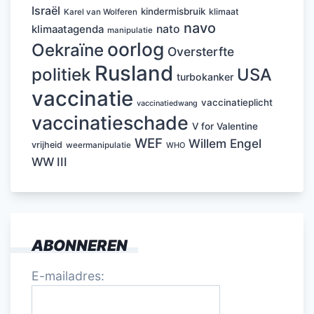
Israël
kindermisbruik
klimaat
Karel van Wolferen
navo
nato
klimaatagenda
manipulatie
oorlog
Oekraïne
Oversterfte
Rusland
politiek
USA
turbokanker
vaccinatie
vaccinatieplicht
vaccinatiedwang
vaccinatieschade
V for Valentine
WEF
Willem Engel
vrijheid
weermanipulatie
WHO
WW III
ABONNEREN
E-mailadres: