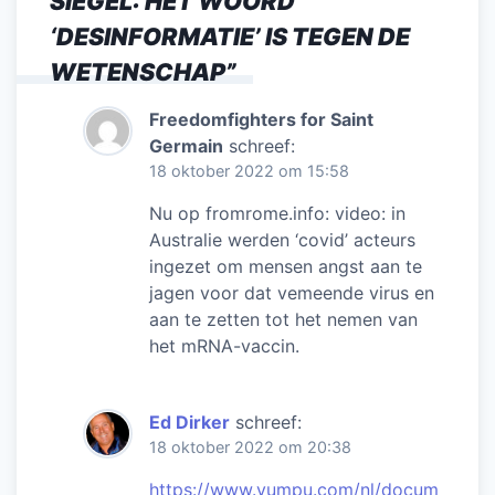
SIEGEL: HET WOORD
o
p
‘DESINFORMATIE’ IS TEGEN DE
k
WETENSCHAP
”
Freedomfighters for Saint
Germain
schreef:
18 oktober 2022 om 15:58
Nu op fromrome.info: video: in
Australie werden ‘covid’ acteurs
ingezet om mensen angst aan te
jagen voor dat vemeende virus en
aan te zetten tot het nemen van
het mRNA-vaccin.
Ed Dirker
schreef:
18 oktober 2022 om 20:38
https://www.yumpu.com/nl/docum