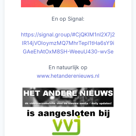
En op Signal:
https://signal.group/#CjQKIM1nl2X7j2
IR14jVOIoymzMQ7MhrTepl1tHa6sY9i
GAeEhAtOxM8SH-WeeuU430-wvSe
En natuurlijk op
www.hetanderenieuws.nl