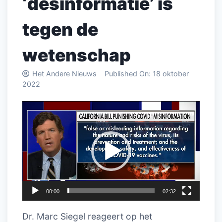
‘desinformatie’ is
tegen de
wetenschap
Het Andere Nieuws
Published On:
18 oktober
2022
Videospeler
00:00
02:32
Dr. Marc Siegel reageert op het