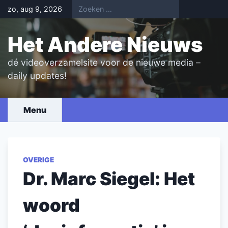
Skip
zo, aug 9, 2026
to
content
Het Andere Nieuws
dé videoverzamelsite voor de nieuwe media –
daily updates!
Menu
OVERIGE
Dr. Marc Siegel: Het
woord