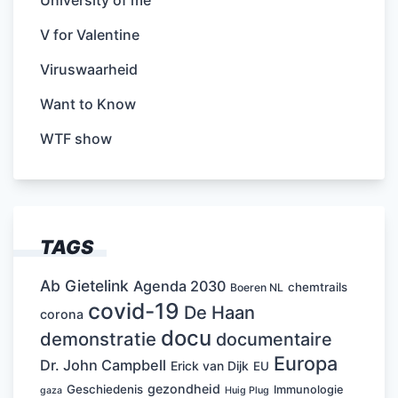
University of me
V for Valentine
Viruswaarheid
Want to Know
WTF show
TAGS
Ab Gietelink
Agenda 2030
chemtrails
Boeren NL
covid-19
De Haan
corona
docu
demonstratie
documentaire
Europa
Dr. John Campbell
Erick van Dijk
EU
gezondheid
Geschiedenis
Immunologie
Huig Plug
gaza