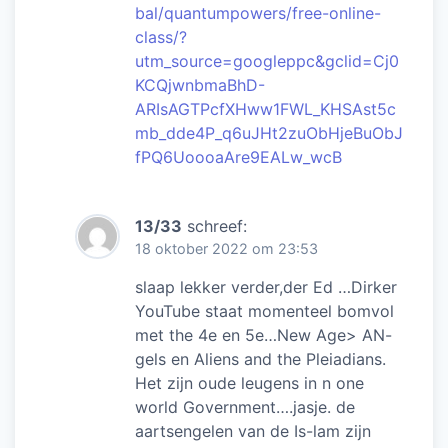
bal/quantumpowers/free-online-
class/?
utm_source=googleppc&gclid=Cj0
KCQjwnbmaBhD-
ARIsAGTPcfXHww1FWL_KHSAst5c
mb_dde4P_q6uJHt2zuObHjeBuObJ
fPQ6UoooaAre9EALw_wcB
13/33
schreef:
18 oktober 2022 om 23:53
slaap lekker verder,der Ed …Dirker
YouTube staat momenteel bomvol
met the 4e en 5e…New Age> AN-
gels en Aliens and the Pleiadians.
Het zijn oude leugens in n one
world Government….jasje. de
aartsengelen van de Is-lam zijn