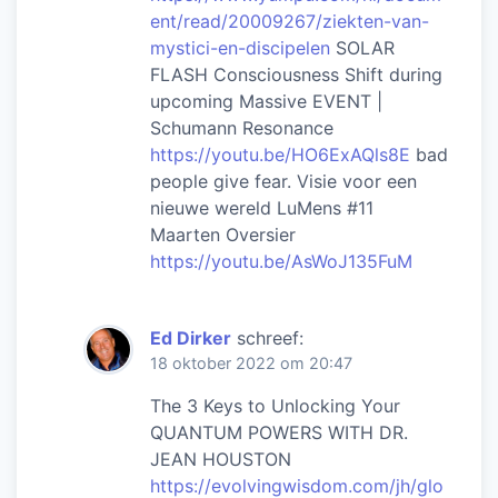
ent/read/20009267/ziekten-van-
mystici-en-discipelen
SOLAR
FLASH Consciousness Shift during
upcoming Massive EVENT |
Schumann Resonance
https://youtu.be/HO6ExAQls8E
bad
people give fear. Visie voor een
nieuwe wereld LuMens #11
Maarten Oversier
https://youtu.be/AsWoJ135FuM
Ed Dirker
schreef:
18 oktober 2022 om 20:47
The 3 Keys to Unlocking Your
QUANTUM POWERS WITH DR.
JEAN HOUSTON
https://evolvingwisdom.com/jh/glo