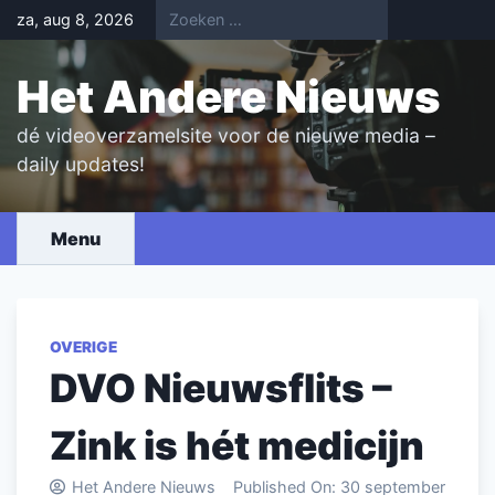
Skip
za, aug 8, 2026
to
content
Het Andere Nieuws
dé videoverzamelsite voor de nieuwe media –
daily updates!
Menu
OVERIGE
DVO Nieuwsflits –
Zink is hét medicijn
Het Andere Nieuws
Published On:
30 september