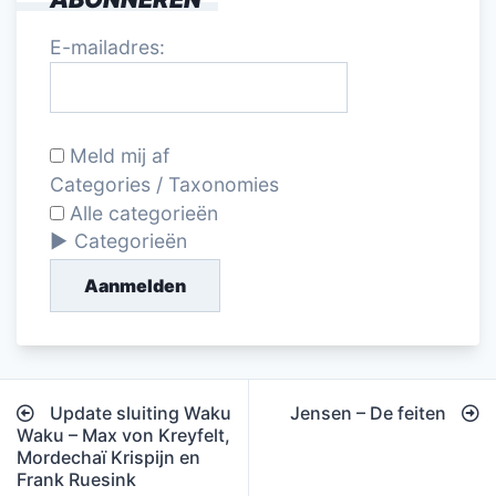
E-mailadres:
Meld mij af
Categories / Taxonomies
Alle categorieën
Categorieën
Aanmelden
Bericht
Update sluiting Waku
Jensen – De feiten
navigatie
Waku – Max von Kreyfelt,
Mordechaï Krispijn en
Frank Ruesink