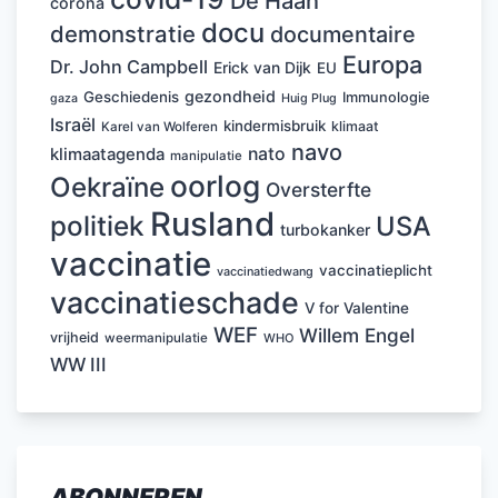
De Haan
corona
docu
demonstratie
documentaire
Europa
Dr. John Campbell
Erick van Dijk
EU
gezondheid
Geschiedenis
Immunologie
Huig Plug
gaza
Israël
kindermisbruik
klimaat
Karel van Wolferen
navo
nato
klimaatagenda
manipulatie
oorlog
Oekraïne
Oversterfte
Rusland
politiek
USA
turbokanker
vaccinatie
vaccinatieplicht
vaccinatiedwang
vaccinatieschade
V for Valentine
WEF
Willem Engel
vrijheid
weermanipulatie
WHO
WW III
ABONNEREN