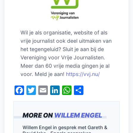
Wil je als organisatie, website of als
vrije journalist ook deel uitmaken van
het tegengeluid? Sluit je aan bij de
Vereniging voor Vrije Journalisten.
Meer dan 60 vrije media gingen je al
voor. Meld je aan!
https://vvj.nu/
F
T
E
Li
W
D
a
w
m
n
h
el
c
itt
ai
k
at
e
MORE ON
WILLEM ENGEL
e
er
l
e
s
n
b
dI
A
Willem Engel in gesprek met Gareth &