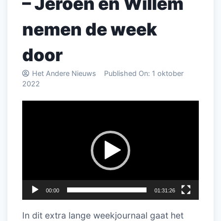
– Jeroen en Willem
nemen de week
door
Het Andere Nieuws
Published On:
1 oktober
2022
Videospeler
00:00
01:31:26
In dit extra lange weekjournaal gaat het