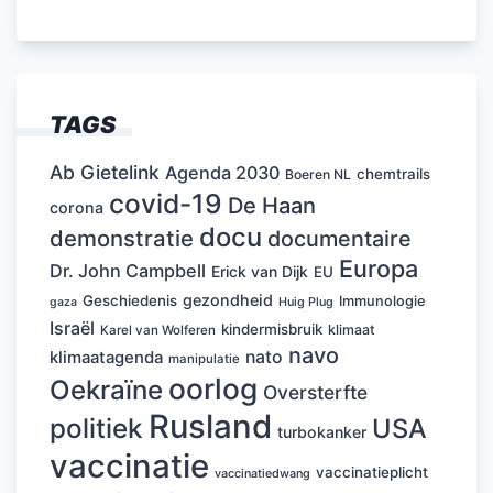
TAGS
Ab Gietelink
Agenda 2030
chemtrails
Boeren NL
covid-19
De Haan
corona
docu
demonstratie
documentaire
Europa
Dr. John Campbell
Erick van Dijk
EU
gezondheid
Geschiedenis
Immunologie
Huig Plug
gaza
Israël
kindermisbruik
klimaat
Karel van Wolferen
navo
nato
klimaatagenda
manipulatie
oorlog
Oekraïne
Oversterfte
Rusland
politiek
USA
turbokanker
vaccinatie
vaccinatieplicht
vaccinatiedwang