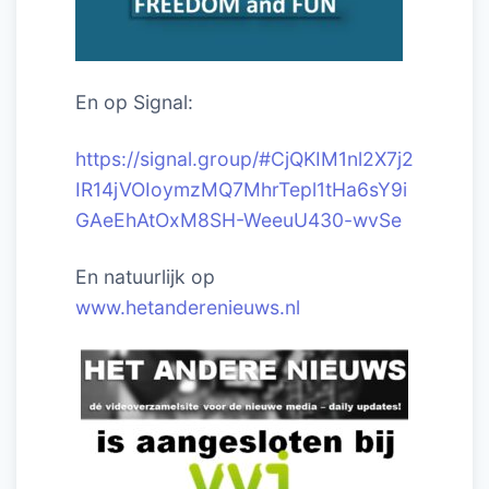
En op Signal:
https://signal.group/#CjQKIM1nl2X7j2
IR14jVOIoymzMQ7MhrTepl1tHa6sY9i
GAeEhAtOxM8SH-WeeuU430-wvSe
En natuurlijk op
www.hetanderenieuws.nl