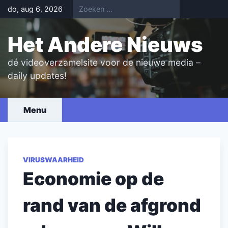
Skip
do, aug 6, 2026
to
content
Het Andere Nieuws
dé videoverzamelsite voor de nieuwe media –
daily updates!
Menu
VIRUSWAARHEID
Economie op de
rand van de afgrond