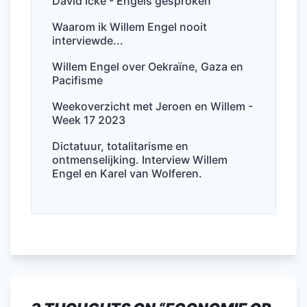
David Icke - Engels gesproken
o
n
p
o
p
Waarom ik Willem Engel nooit
interviewde...
k
Willem Engel over Oekraïne, Gaza en
Pacifisme
Weekoverzicht met Jeroen en Willem -
Week 17 2023
Dictatuur, totalitarisme en
ontmenselijking. Interview Willem
Engel en Karel van Wolferen.