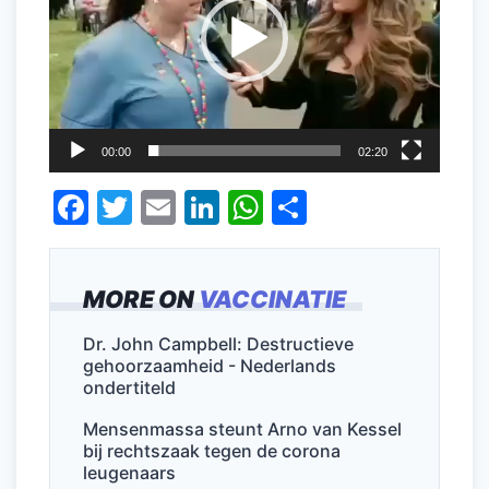
00:00
02:20
F
T
E
Li
W
D
a
w
m
n
h
el
c
itt
ai
k
at
e
MORE ON
VACCINATIE
e
er
l
e
s
n
b
dI
A
Dr. John Campbell: Destructieve
gehoorzaamheid - Nederlands
o
n
p
ondertiteld
o
p
Mensenmassa steunt Arno van Kessel
k
bij rechtszaak tegen de corona
leugenaars