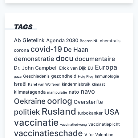
TAGS
Ab Gietelink
Agenda 2030
chemtrails
Boeren NL
covid-19
De Haan
corona
docu
demonstratie
documentaire
Europa
Dr. John Campbell
Erick van Dijk
EU
gezondheid
Geschiedenis
Immunologie
Huig Plug
gaza
Israël
kindermisbruik
klimaat
Karel van Wolferen
navo
nato
klimaatagenda
manipulatie
oorlog
Oekraïne
Oversterfte
Rusland
politiek
USA
turbokanker
vaccinatie
vaccinatieplicht
vaccinatiedwang
vaccinatieschade
V for Valentine