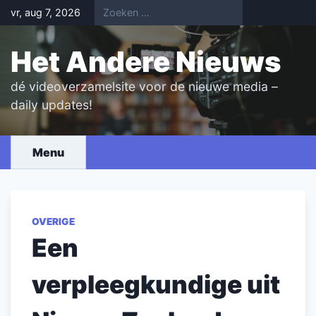
Skip
vr, aug 7, 2026
to
content
Het Andere Nieuws
dé videoverzamelsite voor de nieuwe media –
daily updates!
Menu
OVERIGE
Een
verpleegkundige uit