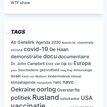
WTF show
TAGS
Ab Gietelink
Agenda 2030
chemtrails
Boeren NL
covid-19
De Haan
corona
docu
demonstratie
documentaire
Europa
Dr. John Campbell
Erick van Dijk
EU
gezondheid
Geschiedenis
Immunologie
Huig Plug
gaza
Israël
kindermisbruik
klimaat
Karel van Wolferen
navo
nato
klimaatagenda
manipulatie
oorlog
Oekraïne
Oversterfte
Rusland
politiek
USA
turbokanker
vaccinatie