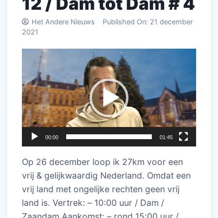
12 / Dam tot Dam # 4
Het Andere Nieuws
Published On:
21 december
2021
Videospeler
00:00
01:45
Op 26 december loop ik 27km voor een
vrij & gelijkwaardig Nederland. Omdat een
vrij land met ongelijke rechten geen vrij
land is. Vertrek: –
10:00
uur / Dam /
Zaandam Aankomst: – rond
15:00
uur /