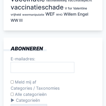
vaccinatieplicht
vaccinatiedwang
vaccinatieschade
V for Valentine
WEF
Willem Engel
vrijheid
weermanipulatie
WHO
WW III
ABONNEREN
E-mailadres:
Meld mij af
Categories / Taxonomies
Alle categorieën
Categorieën