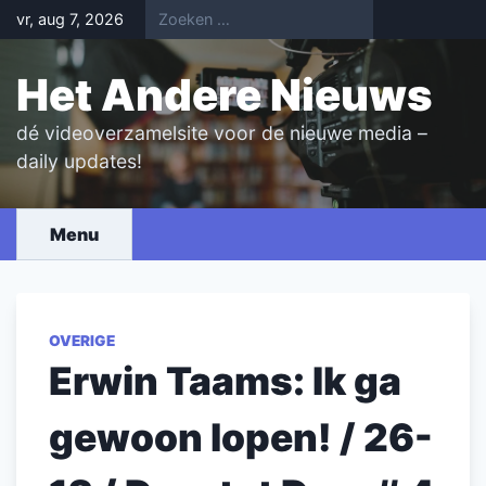
Skip
vr, aug 7, 2026
to
content
Het Andere Nieuws
dé videoverzamelsite voor de nieuwe media –
daily updates!
Menu
OVERIGE
Erwin Taams: Ik ga
gewoon lopen! / 26-