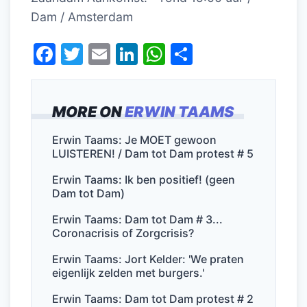
Dam / Amsterdam
F
T
E
Li
W
D
a
w
m
n
h
el
c
itt
ai
k
at
e
MORE ON
ERWIN TAAMS
e
er
l
e
s
n
b
dI
A
Erwin Taams: Je MOET gewoon
LUISTEREN! / Dam tot Dam protest # 5
o
n
p
o
p
Erwin Taams: Ik ben positief! (geen
Dam tot Dam)
k
Erwin Taams: Dam tot Dam # 3...
Coronacrisis of Zorgcrisis?
Erwin Taams: Jort Kelder: 'We praten
eigenlijk zelden met burgers.'
Erwin Taams: Dam tot Dam protest # 2