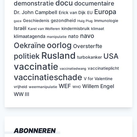
docu
demonstratie
documentaire
Europa
Dr. John Campbell
Erick van Dijk
EU
gezondheid
Geschiedenis
Immunologie
Huig Plug
gaza
Israël
kindermisbruik
klimaat
Karel van Wolferen
navo
nato
klimaatagenda
manipulatie
oorlog
Oekraïne
Oversterfte
Rusland
politiek
USA
turbokanker
vaccinatie
vaccinatieplicht
vaccinatiedwang
vaccinatieschade
V for Valentine
WEF
Willem Engel
vrijheid
weermanipulatie
WHO
WW III
ABONNEREN