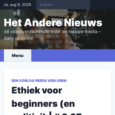
Skip
za, aug 8, 2026
to
content
Het Andere Nieuws
dé videoverzamelsite voor de nieuwe media –
daily updates!
Menu
EEN OORLOG REEDS VERLOREN
Ethiek voor
beginners (en