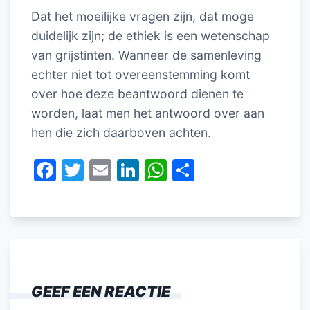
Dat het moeilijke vragen zijn, dat moge
duidelijk zijn; de ethiek is een wetenschap
van grijstinten. Wanneer de samenleving
echter niet tot overeenstemming komt
over hoe deze beantwoord dienen te
worden, laat men het antwoord over aan
hen die zich daarboven achten.
F
T
E
Li
W
D
a
w
m
n
h
el
c
itt
ai
k
at
e
e
er
l
e
s
n
b
dI
A
o
n
p
GEEF EEN REACTIE
o
p