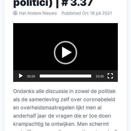
politici) | # 3.37
Het Andere Nieuws
Published On:
18 juli 2021
Videospeler
00:00
53:00
Ondanks alle discussie in zowel de politiek
als de samenleving zelf over coronabeleid
en overheidsmaatregelen lijkt men al
anderhalf jaar de vragen die er toe doen
krampachtig te ontwijken. Men schermt