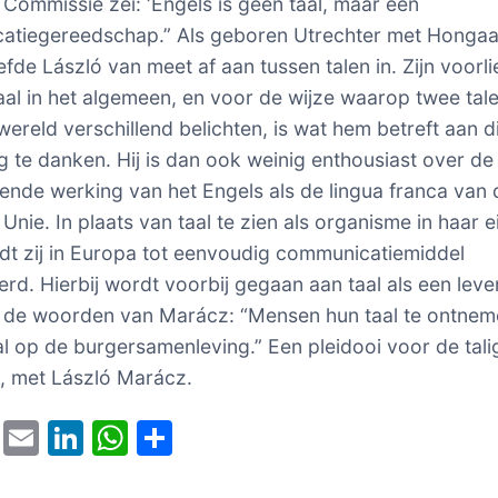
Commissie zei: ‘Engels is geen taal, maar een
atiegereedschap.” Als geboren Utrechter met Hongaa
efde László van meet af aan tussen talen in. Zijn voorli
aal in het algemeen, en voor de wijze waarop twee tal
wereld verschillend belichten, is wat hem betreft aan d
 te danken. Hij is dan ook weinig enthousiast over de
ende werking van het Engels als de lingua franca van 
Unie. In plaats van taal te zien als organisme in haar 
dt zij in Europa tot eenvoudig communicatiemiddel
rd. Hierbij wordt voorbij gegaan aan taal als een lev
 de woorden van Marácz: “Mensen hun taal te ontnem
l op de burgersamenleving.” Een pleidooi voor de tali
it, met László Marácz.
T
E
Li
W
D
w
m
n
h
el