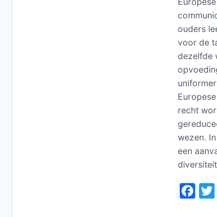
Europese 
communic
ouders le
voor de t
dezelfde 
opvoeding
uniformer
Europese 
recht wor
gereducee
wezen. In
een aanva
diversite
F
a