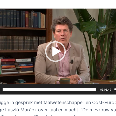
er
01:01:49
ugge in gesprek met taalwetenschapper en Oost-Euro
e László Marácz over taal en macht. “De mevrouw v