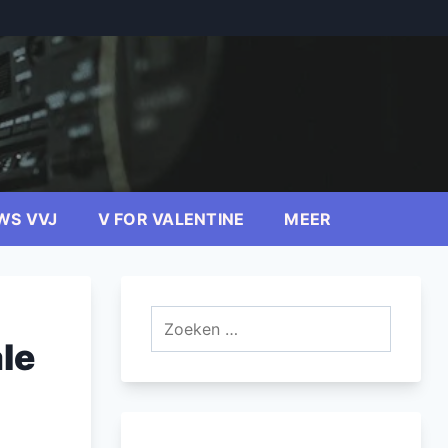
WS VVJ
V FOR VALENTINE
MEER
Zoeken
naar:
le