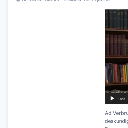
Videospel
00:00
Ad Verbr
deskundig