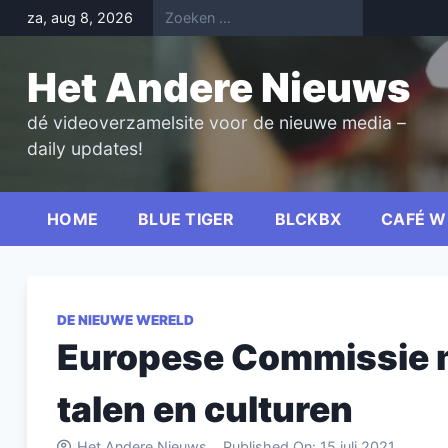
Skip
za, aug 8, 2026
to
content
Het Andere Nieuws
dé videoverzamelsite voor de nieuwe media –
daily updates!
HOME
BLUE TIGER
BLCKBX
CAFÉ W
DE NIEUWE WERELD
Europese Commissie m
talen en culturen
Het Andere Nieuws
Published On:
15 juli 2021