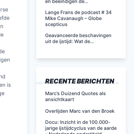
en beëindigen de…
rse
Lange Frans de podcast # 34
efde
Mike Cavanaugh – Globe
scepticus
en
ie
Geavanceerde beschavingen
uit de ijstijd: Wat de…
de
eigen
end
RECENTE BERICHTEN
en is
ge
Marc’s Duizend Quotes als
ansichtkaart
Overlijden Marc van den Broek
Docu: Inzicht in de 100.000-
jarige ijstijdcyclus van de aarde