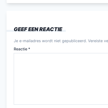
c
e
b
o
GEEF EEN REACTIE
o
k
Je e-mailadres wordt niet gepubliceerd.
Vereiste v
Reactie
*