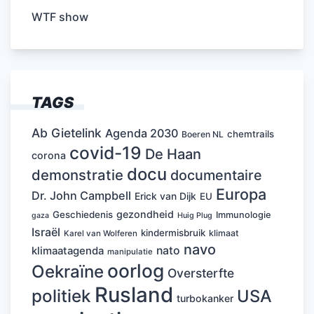
WTF show
TAGS
Ab Gietelink
Agenda 2030
chemtrails
Boeren NL
covid-19
De Haan
corona
docu
demonstratie
documentaire
Europa
Dr. John Campbell
Erick van Dijk
EU
gezondheid
Geschiedenis
Immunologie
Huig Plug
gaza
Israël
kindermisbruik
klimaat
Karel van Wolferen
navo
nato
klimaatagenda
manipulatie
oorlog
Oekraïne
Oversterfte
Rusland
politiek
USA
turbokanker