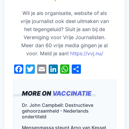
Wil je als organisatie, website of als
vrije journalist ook deel uitmaken van
het tegengeluid? Sluit je aan bij de
Vereniging voor Vrije Journalisten.
Meer dan 60 vrije media gingen je al
voor. Meld je aan!
https://vvj.nu/
F
T
E
Li
W
D
a
w
m
n
h
el
c
itt
ai
k
at
e
MORE ON
VACCINATIE
e
er
l
e
s
n
b
dI
A
Dr. John Campbell: Destructieve
gehoorzaamheid - Nederlands
o
n
p
ondertiteld
o
p
Mensenmassa steunt Arno van Kessel