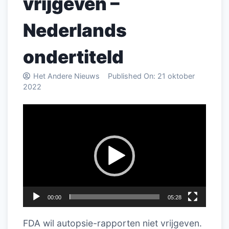
vrijgeven –
Nederlands
ondertiteld
Het Andere Nieuws
Published On:
21 oktober
2022
Videospeler
00:00
05:28
FDA wil autopsie-rapporten niet vrijgeven.