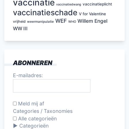
vaccinatie
vaccinatieplicht
vaccinatiedwang
vaccinatieschade
V for Valentine
WEF
Willem Engel
vrijheid
weermanipulatie
WHO
WW III
ABONNEREN
E-mailadres:
Meld mij af
Categories / Taxonomies
Alle categorieën
Categorieën