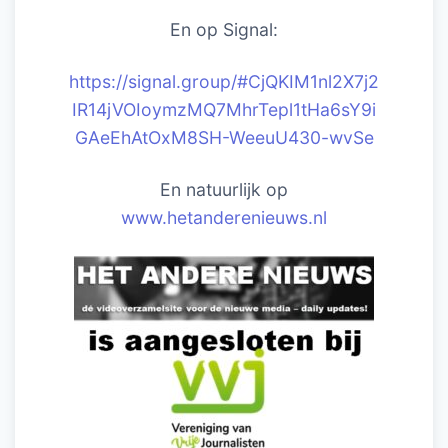
En op Signal:
https://signal.group/#CjQKIM1nl2X7j2
IR14jVOIoymzMQ7MhrTepl1tHa6sY9i
GAeEhAtOxM8SH-WeeuU430-wvSe
En natuurlijk op
www.hetanderenieuws.nl