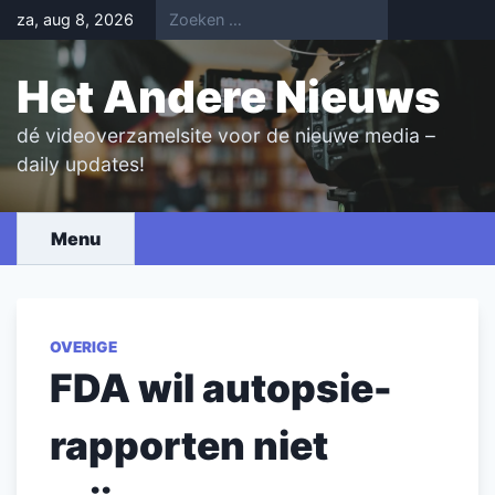
Skip
za, aug 8, 2026
to
content
Het Andere Nieuws
dé videoverzamelsite voor de nieuwe media –
daily updates!
Menu
OVERIGE
FDA wil autopsie-
rapporten niet