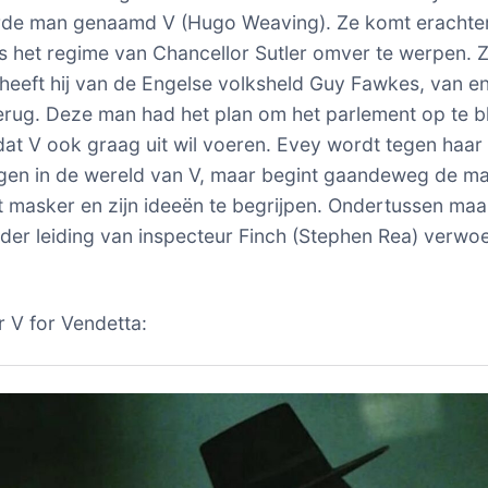
de man genaamd V (Hugo Weaving). Ze komt erachter
is het regime van Chancellor Sutler omver te werpen. Z
e heeft hij van de Engelse volksheld Guy Fawkes, van e
rug. Deze man had het plan om het parlement op te b
dat V ook graag uit wil voeren. Evey wordt tegen haar 
en in de wereld van V, maar begint gaandeweg de m
t masker en zijn ideeën te begrijpen. Ondertussen maa
onder leiding van inspecteur Finch (Stephen Rea) verwo
 V for Vendetta: