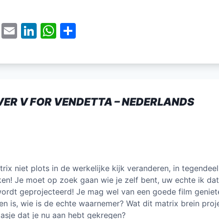
T
E
Li
W
D
w
m
n
h
el
itt
ai
k
at
e
er
l
e
s
n
dI
A
ER V FOR VENDETTA – NEDERLANDS
n
p
p
ix niet plots in de werkelijke kijk veranderen, in tegendeel,
ken! Je moet op zoek gaan wie je zelf bent, uw echte ik dat 
 wordt geprojecteerd! Je mag wel van een goede film geniet
en is, wie is de echte waarnemer? Wat dit matrix brein proj
 jasje dat je nu aan hebt gekregen?