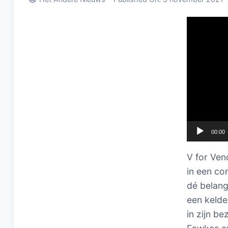
Videospel
00:00
V for Ven
in een co
dé belang
een kelde
in zijn b