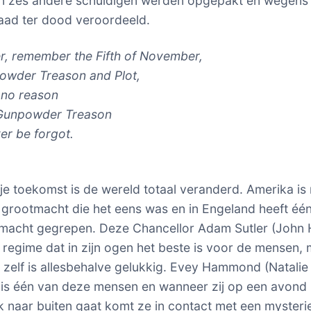
n zes andere schuldigen werden opgepakt en wegens
ad ter dood veroordeeld.
, remember the Fifth of November,
owder Treason and Plot,
 no reason
Gunpowder Treason
er be forgot.
ije toekomst is de wereld totaal veranderd. Amerika is 
 grootmacht die het eens was en in Engeland heeft éé
 macht gegrepen. Deze Chancellor Adam Sutler (John 
 regime dat in zijn ogen het beste is voor de mensen,
 zelf is allesbehalve gelukkig. Evey Hammond (Natalie
is één van deze mensen en wanneer zij op een avond
 naar buiten gaat komt ze in contact met een mysteri