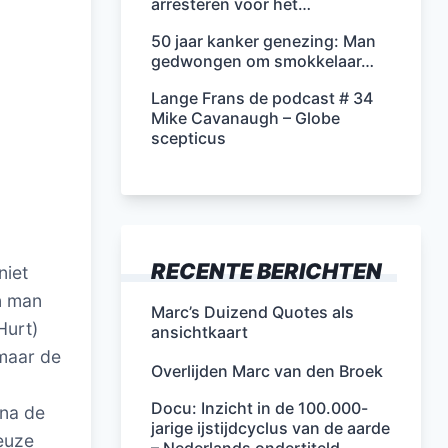
arresteren voor het…
50 jaar kanker genezing: Man
gedwongen om smokkelaar…
Lange Frans de podcast # 34
Mike Cavanaugh – Globe
scepticus
RECENTE BERICHTEN
niet
n man
Marc’s Duizend Quotes als
Hurt)
ansichtkaart
 maar de
Overlijden Marc van den Broek
Docu: Inzicht in de 100.000-
 na de
jarige ijstijdcyclus van de aarde
euze