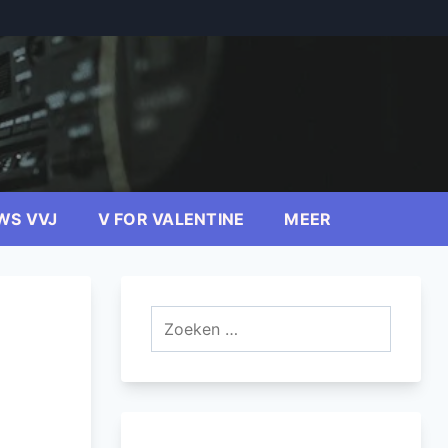
WS VVJ
V FOR VALENTINE
MEER
Zoeken
naar: