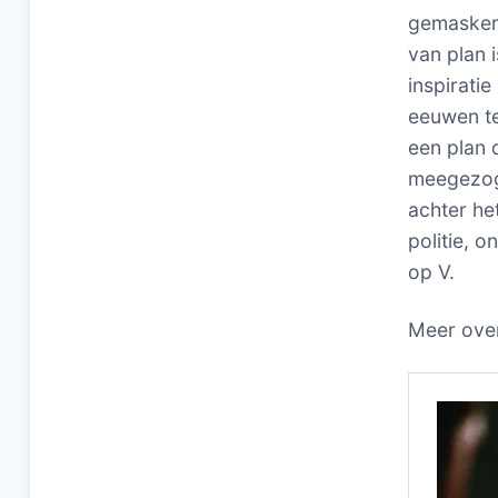
gemasker
van plan 
inspirati
eeuwen te
een plan 
meegezog
achter he
politie, 
op V.
Meer over