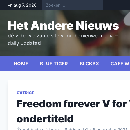
Skip
vr, aug 7, 2026
to
content
Het Andere Nieuws
dé videoverzamelsite voor de nieuwe media –
daily updates!
HOME
BLUE TIGER
BLCKBX
CAFÉ W
OVERIGE
Freedom forever V for
ondertiteld
Het Andere Nieuws
Published On:
5 november 2021