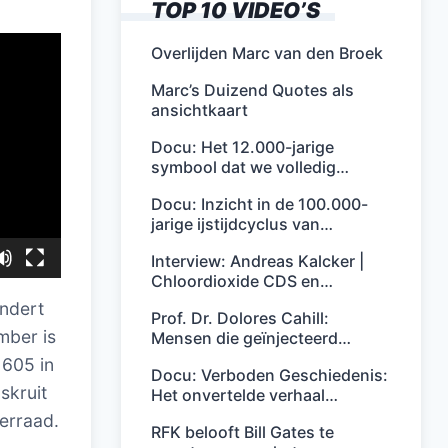
TOP 10 VIDEO’S
Overlijden Marc van den Broek
Marc’s Duizend Quotes als
ansichtkaart
Docu: Het 12.000-jarige
symbool dat we volledig…
Docu: Inzicht in de 100.000-
jarige ijstijdcyclus van…
Interview: Andreas Kalcker |
Chloordioxide CDS en…
andert
Prof. Dr. Dolores Cahill:
mber is
Mensen die geïnjecteerd…
1605 in
Docu: Verboden Geschiedenis:
skruit
Het onvertelde verhaal…
verraad.
RFK belooft Bill Gates te