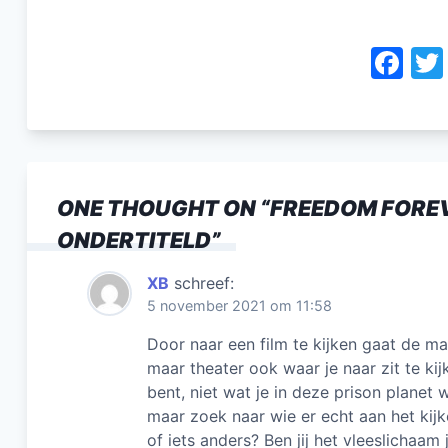
F
a
c
e
b
ONE THOUGHT ON “
FREEDOM FOREV
o
ONDERTITELD
”
o
k
XB
schreef:
5 november 2021 om 11:58
Door naar een film te kijken gaat de matr
maar theater ook waar je naar zit te kij
bent, niet wat je in deze prison planet
maar zoek naar wie er echt aan het kijk
of iets anders? Ben jij het vleeslichaam