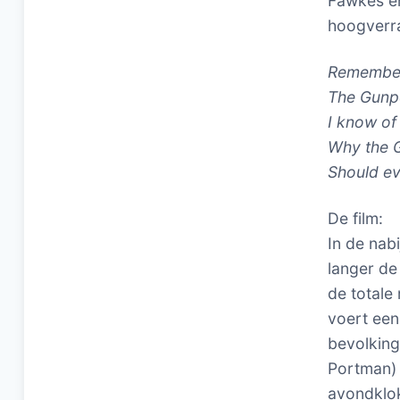
Fawkes e
hoogverra
Remember
The Gunp
I know of
Why the 
Should ev
De film:
In de nab
langer de
de totale
voert een
bevolking
Portman) 
avondklok