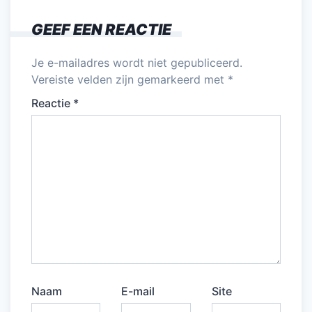
o
n
p
GEEF EEN REACTIE
o
p
k
Je e-mailadres wordt niet gepubliceerd.
Vereiste velden zijn gemarkeerd met
*
Reactie
*
Naam
E-mail
Site