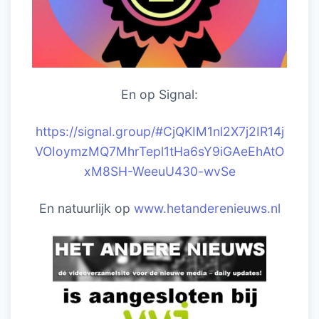
En op Signal:
https://signal.group/#CjQKIM1nl2X7j2IR14j
VOIoymzMQ7MhrTepl1tHa6sY9iGAeEhAtO
xM8SH-WeeuU430-wvSe
En natuurlijk op
www.hetanderenieuws.nl