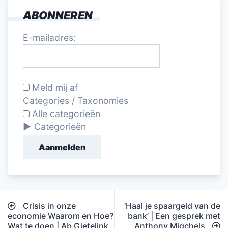
ABONNEREN
E-mailadres:
Meld mij af
Categories / Taxonomies
Alle categorieën
Categorieën
Aanmelden
Bericht
Crisis in onze
‘Haal je spaargeld van de
navigatie
economie Waarom en Hoe?
bank’ | Een gesprek met
Wat te doen | Ab Gietelink
Anthony Migchels