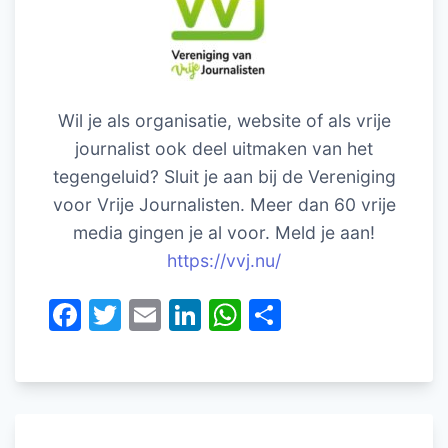
Wil je als organisatie, website of als vrije
journalist ook deel uitmaken van het
tegengeluid? Sluit je aan bij de Vereniging
voor Vrije Journalisten. Meer dan 60 vrije
media gingen je al voor. Meld je aan!
https://vvj.nu/
F
T
E
Li
W
D
a
w
m
n
h
el
c
itt
ai
k
at
e
e
er
l
e
s
n
b
dI
A