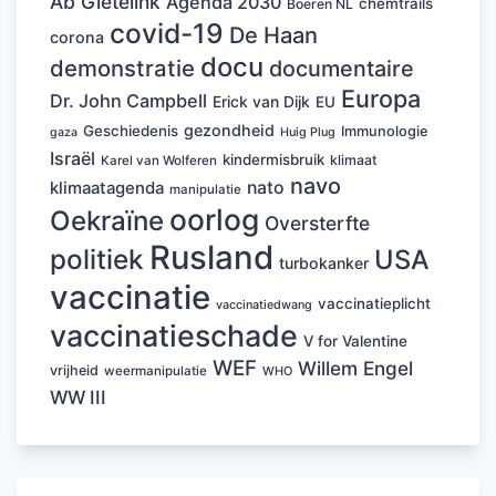
Ab Gietelink
Agenda 2030
chemtrails
Boeren NL
covid-19
De Haan
corona
docu
demonstratie
documentaire
Europa
Dr. John Campbell
Erick van Dijk
EU
gezondheid
Geschiedenis
Immunologie
Huig Plug
gaza
Israël
kindermisbruik
klimaat
Karel van Wolferen
navo
nato
klimaatagenda
manipulatie
oorlog
Oekraïne
Oversterfte
Rusland
politiek
USA
turbokanker
vaccinatie
vaccinatieplicht
vaccinatiedwang
vaccinatieschade
V for Valentine
WEF
Willem Engel
vrijheid
weermanipulatie
WHO
WW III