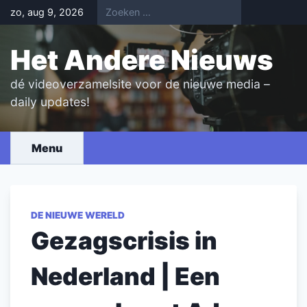
Skip
zo, aug 9, 2026
to
content
Het Andere Nieuws
dé videoverzamelsite voor de nieuwe media –
daily updates!
Menu
DE NIEUWE WERELD
Gezagscrisis in
Nederland | Een