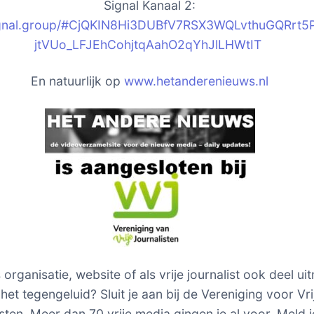
Signal Kanaal 2:
signal.group/#CjQKIN8Hi3DUBfV7RSX3WQLvthuGQRrt
jtVUo_LFJEhCohjtqAahO2qYhJlLHWtIT
En natuurlijk op
www.hetanderenieuws.nl
s organisatie, website of als vrije journalist ook deel u
het tegengeluid? Sluit je aan bij de Vereniging voor Vri
sten. Meer dan 70 vrije media gingen je al voor. Meld j