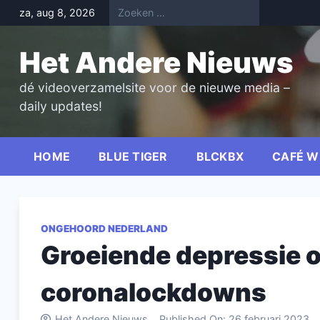
Skip
za, aug 8, 2026
to
content
Het Andere Nieuws
dé videoverzamelsite voor de nieuwe media –
daily updates!
HOME
BLUE TIGER
BLCKBX
CAFÉ W
ONGEHOORD NEDERLAND
Groeiende depressie 
coronalockdowns
Het Andere Nieuws
Published On:
26 februari 2023