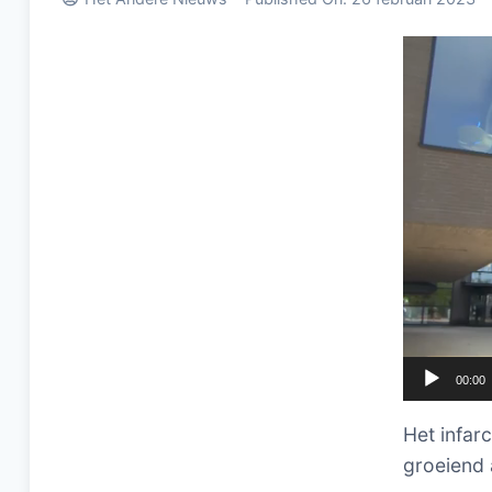
Videospel
00:00
Het infar
groeiend 