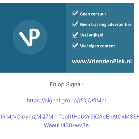
En op Signal:
https://signal.group/#CjQKIM
nl
2IR14jVOIoymzMQ7MhrTepl1tHa6sY9iGAeEhAtOxM8S
WeeuU430-wvSe