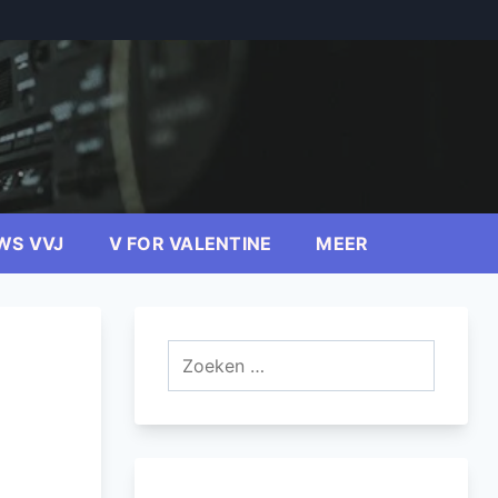
WS VVJ
V FOR VALENTINE
MEER
Zoeken
naar: