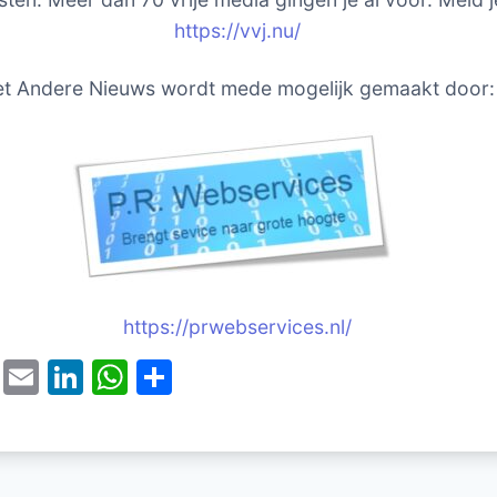
https://vvj.nu/
t Andere Nieuws wordt mede mogelijk gemaakt door:
https://prwebservices.nl/
T
E
Li
W
D
w
m
n
h
el
itt
ai
k
at
e
er
l
e
s
n