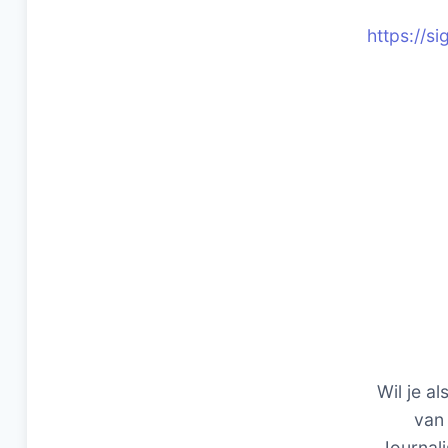
https://
Wil je al
van 
Journali