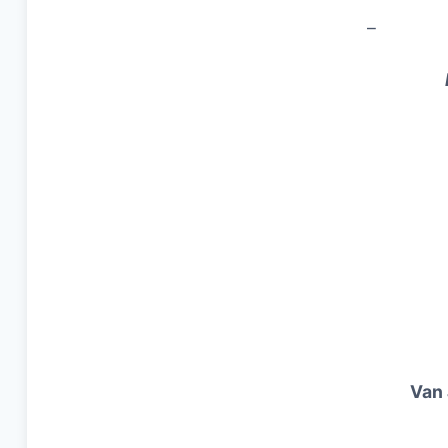
–
Van 