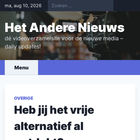
Skip
ma, aug 10, 2026
to
content
Het Andere Nieuws
dé videoverzamelsite voor de nieuwe media –
daily updates!
Menu
OVERIGE
Heb jij het vrije
alternatief al