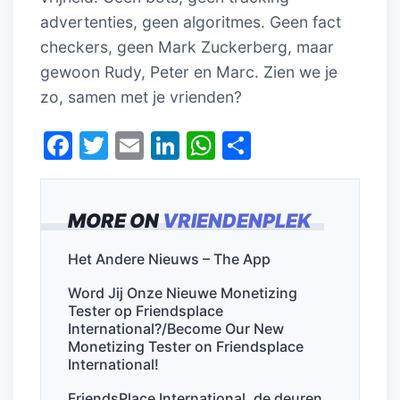
advertenties, geen algoritmes. Geen fact
checkers, geen
Mark Zuckerberg
, maar
gewoon Rudy, Peter en Marc. Zien we je
zo, samen met je vrienden?
F
T
E
Li
W
D
a
w
m
n
h
el
c
itt
ai
k
at
e
MORE ON
VRIENDENPLEK
e
er
l
e
s
n
b
dI
A
Het Andere Nieuws – The App
o
n
p
Word Jij Onze Nieuwe Monetizing
o
p
Tester op Friendsplace
International?/Become Our New
k
Monetizing Tester on Friendsplace
International!
FriendsPlace International, de deuren