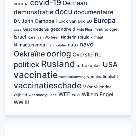
covid-19
De Haan
corona
docu
demonstratie
documentaire
Europa
Dr. John Campbell
Erick van Dijk
EU
gezondheid
Geschiedenis
Immunologie
Huig Plug
gaza
Israël
kindermisbruik
klimaat
Karel van Wolferen
navo
nato
klimaatagenda
manipulatie
oorlog
Oekraïne
Oversterfte
Rusland
politiek
USA
turbokanker
vaccinatie
vaccinatieplicht
vaccinatiedwang
vaccinatieschade
V for Valentine
WEF
Willem Engel
vrijheid
weermanipulatie
WHO
WW III