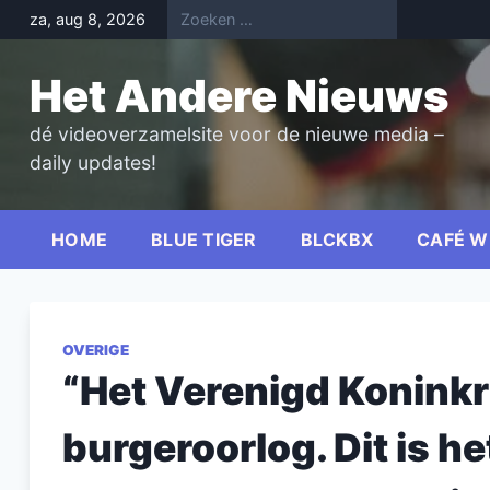
Skip
za, aug 8, 2026
to
content
Het Andere Nieuws
dé videoverzamelsite voor de nieuwe media –
daily updates!
HOME
BLUE TIGER
BLCKBX
CAFÉ W
OVERIGE
“Het Verenigd Koninkri
burgeroorlog. Dit is he