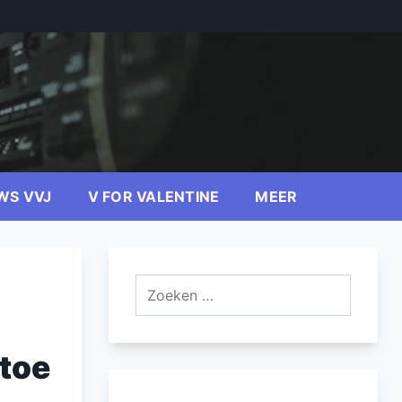
WS VVJ
V FOR VALENTINE
MEER
Zoeken
naar:
 toe