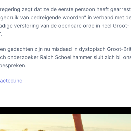
 regering zegt dat ze de eerste persoon heeft gearres
“gebruik van bedreigende woorden” in verband met d
dige verstoring van de openbare orde in heel Groot-
.
n gedachten zijn nu misdaad in dystopisch Groot-Brit
h onderzoeker Ralph Schoellhammer sluit zich bij on
 bespreken.
acted.inc
er