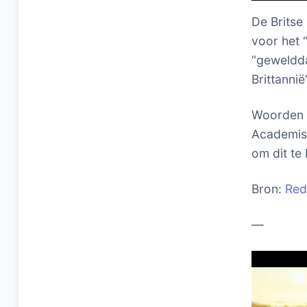
De Britse
voor het 
“geweldda
Brittannië”
Woorden e
Academisc
om dit te
Bron:
Red
—
Videospel