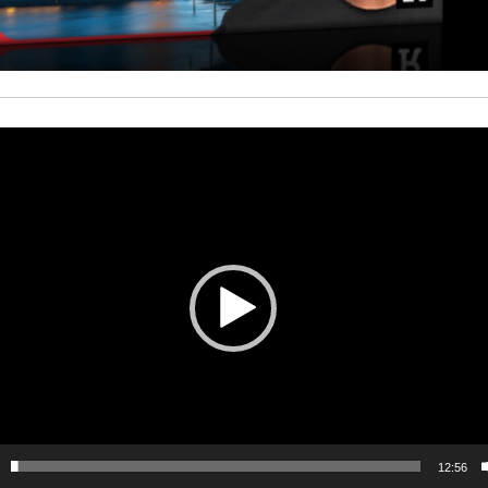
er
12:56