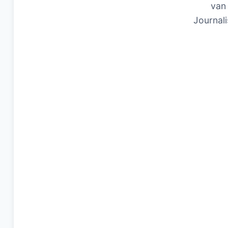
van 
Journali