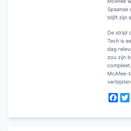
McAfee wa
Spaanse c
blijft zij
De strijd
Tech is e
dag relev
zou zijn 
compleet.
McAfee-ta
verbijste
F
a
c
e