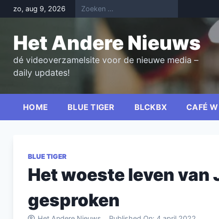
Skip
zo, aug 9, 2026
to
content
Het Andere Nieuws
dé videoverzamelsite voor de nieuwe media –
daily updates!
HOME
BLUE TIGER
BLCKBX
CAFÉ W
BLUE TIGER
Het woeste leven van 
gesproken
Het Andere Nieuws
Published On:
4 april 2022