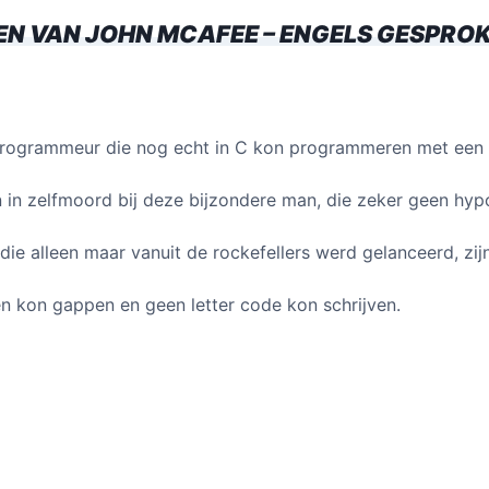
dI
A
EN VAN JOHN MCAFEE – ENGELS GESPRO
n
p
p
rogrammeur die nog echt in C kon programmeren met een
in zelfmoord bij deze bijzondere man, die zeker geen hyp
die alleen maar vanuit de rockefellers werd gelanceerd, zij
en kon gappen en geen letter code kon schrijven.