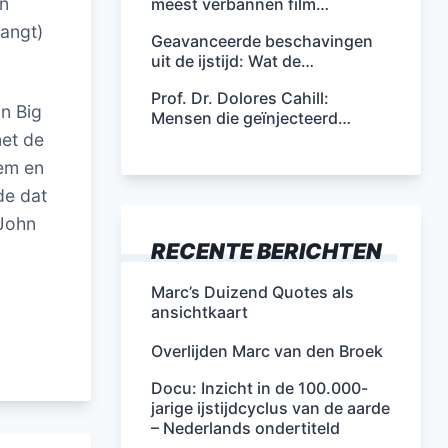
en
meest verbannen film…
angt)
Geavanceerde beschavingen
uit de ijstijd: Wat de…
Prof. Dr. Dolores Cahill:
an Big
Mensen die geïnjecteerd…
met de
hem en
de dat
 John
RECENTE BERICHTEN
Marc’s Duizend Quotes als
ansichtkaart
Overlijden Marc van den Broek
Docu: Inzicht in de 100.000-
jarige ijstijdcyclus van de aarde
– Nederlands ondertiteld