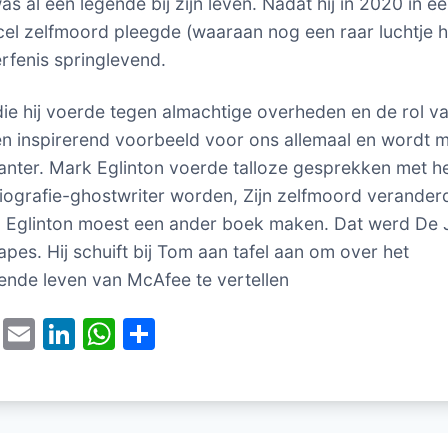
s al een legende bij zijn leven. Nadat hij in 2020 in e
el zelfmoord pleegde (waaraan nog een raar luchtje h
n erfenis springlevend.
 die hij voerde tegen almachtige overheden en de rol v
en inspirerend voorbeeld voor ons allemaal en wordt 
anter. Mark Eglinton voerde talloze gesprekken met 
biografie-ghostwriter worden, Zijn zelfmoord verander
 Eglinton moest een ander boek maken. Dat werd De
pes. Hij schuift bij Tom aan tafel aan om over het
rende leven van McAfee te vertellen
T
E
Li
W
D
w
m
n
h
el
itt
ai
k
at
e
er
l
e
s
n