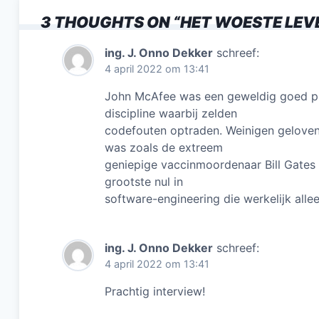
b
3 THOUGHTS ON “
HET WOESTE LEV
o
o
ing. J. Onno Dekker
schreef:
4 april 2022 om 13:41
k
John McAfee was een geweldig goed p
discipline waarbij zelden
codefouten optraden. Weinigen geloven 
was zoals de extreem
geniepige vaccinmoordenaar Bill Gates 
grootste nul in
software-engineering die werkelijk alle
ing. J. Onno Dekker
schreef:
4 april 2022 om 13:41
Prachtig interview!