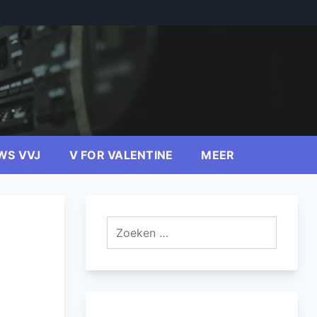
WS VVJ
V FOR VALENTINE
MEER
Zoeken
naar: