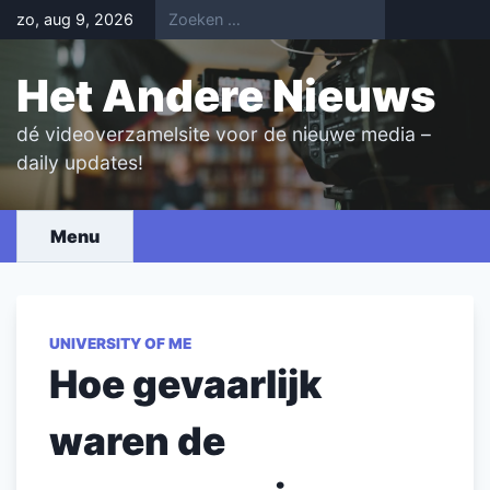
Skip
zo, aug 9, 2026
to
content
Het Andere Nieuws
dé videoverzamelsite voor de nieuwe media –
daily updates!
Menu
UNIVERSITY OF ME
Hoe gevaarlijk
waren de