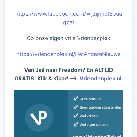
https://www.facebook.com/wijzijnhetSpuu
gzat
Op onze eigen vrije Vriendenplek
https://vriendenplek.nl/HetAndereNieuws
Van Jail naar Freedom? En ALTIJD
GRATIS! Klik & Klaar! –>
Vriendenplek.nl