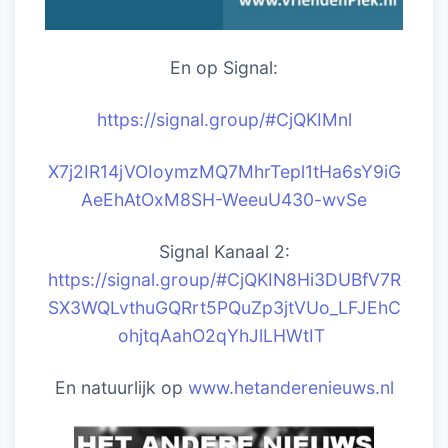
En op Signal:
https://signal.group/#CjQKIM
nl
X7j2IR14jVOIoymzMQ7MhrTepl1tHa6sY9iG
AeEhAtOxM8SH-WeeuU430-wvSe
Signal Kanaal 2:
https://signal.group/#CjQKIN8Hi3DUBfV7R
SX3WQLvthuGQRrt5PQuZp3jtVUo_LFJEhC
ohjtqAahO2qYhJlLHWtIT
En natuurlijk op
www.hetanderenieuws.nl