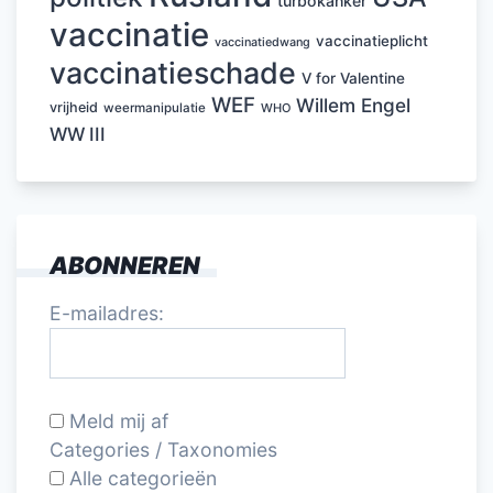
turbokanker
vaccinatie
vaccinatieplicht
vaccinatiedwang
vaccinatieschade
V for Valentine
WEF
Willem Engel
vrijheid
weermanipulatie
WHO
WW III
ABONNEREN
E-mailadres:
Meld mij af
Categories / Taxonomies
Alle categorieën