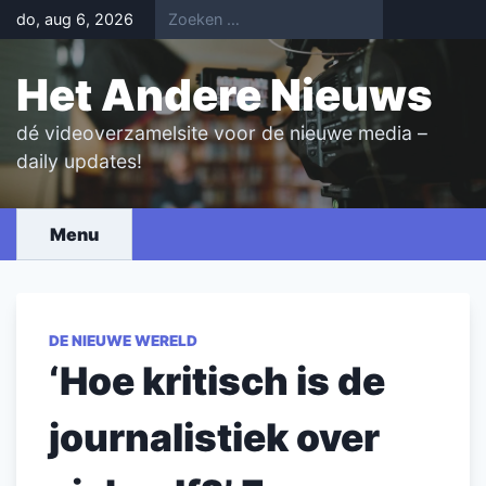
Skip
do, aug 6, 2026
to
content
Het Andere Nieuws
dé videoverzamelsite voor de nieuwe media –
daily updates!
Menu
DE NIEUWE WERELD
‘Hoe kritisch is de
journalistiek over