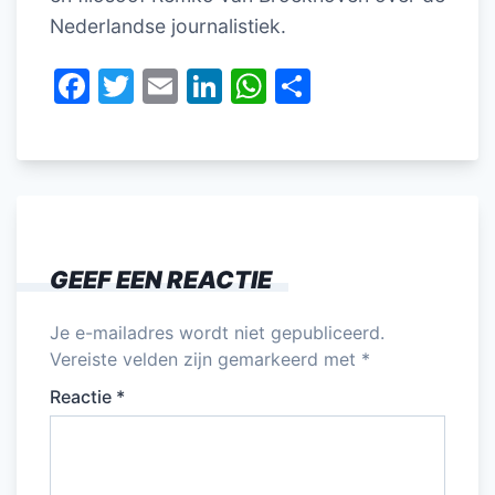
Nederlandse journalistiek.
F
T
E
Li
W
D
a
w
m
n
h
el
c
itt
ai
k
at
e
e
er
l
e
s
n
b
dI
A
o
n
p
GEEF EEN REACTIE
o
p
k
Je e-mailadres wordt niet gepubliceerd.
Vereiste velden zijn gemarkeerd met
*
Reactie
*