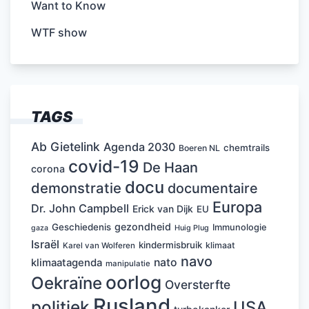
Want to Know
WTF show
TAGS
Ab Gietelink
Agenda 2030
chemtrails
Boeren NL
covid-19
De Haan
corona
docu
demonstratie
documentaire
Europa
Dr. John Campbell
Erick van Dijk
EU
gezondheid
Geschiedenis
Immunologie
Huig Plug
gaza
Israël
kindermisbruik
klimaat
Karel van Wolferen
navo
nato
klimaatagenda
manipulatie
oorlog
Oekraïne
Oversterfte
Rusland
politiek
USA