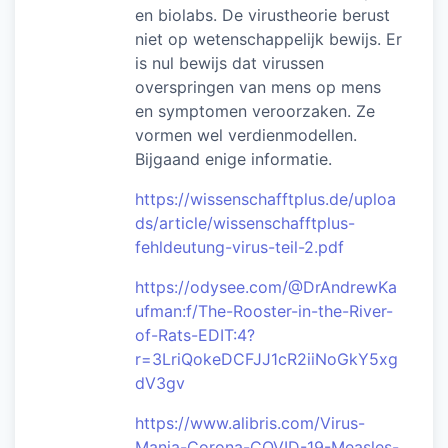
en biolabs. De virustheorie berust
niet op wetenschappelijk bewijs. Er
is nul bewijs dat virussen
overspringen van mens op mens
en symptomen veroorzaken. Ze
vormen wel verdienmodellen.
Bijgaand enige informatie.
https://wissenschafftplus.de/uploa
ds/article/wissenschafftplus-
fehldeutung-virus-teil-2.pdf
https://odysee.com/@DrAndrewKa
ufman:f/The-Rooster-in-the-River-
of-Rats-EDIT:4?
r=3LriQokeDCFJJ1cR2iiNoGkY5xg
dV3gv
https://www.alibris.com/Virus-
Mania-Corona-COVID-19-Measles-