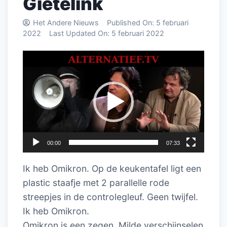
Gietelink
Het Andere Nieuws
Published On:
5 februari
2022
Last Updated On:
5 februari 2022
Videospeler
00:00
07:33
Ik heb Omikron. Op de keukentafel ligt een
plastic staafje met 2 parallelle rode
streepjes in de controlegleuf. Geen twijfel.
Ik heb Omikron.
Omikron is een zegen. Milde verschijnselen