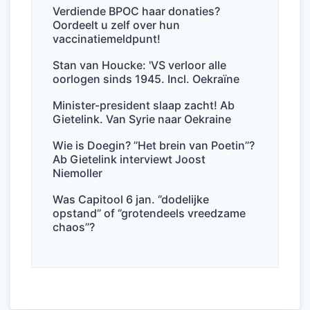
b
dI
A
Verdiende BPOC haar donaties?
Oordeelt u zelf over hun
o
n
p
vaccinatiemeldpunt!
o
p
Stan van Houcke: 'VS verloor alle
k
oorlogen sinds 1945. Incl. Oekraïne
Minister-president slaap zacht! Ab
Gietelink. Van Syrie naar Oekraine
Wie is Doegin? ’’Het brein van Poetin’’?
Ab Gietelink interviewt Joost
Niemoller
Was Capitool 6 jan. ‘’dodelijke
opstand’’ of ‘’grotendeels vreedzame
chaos’’?