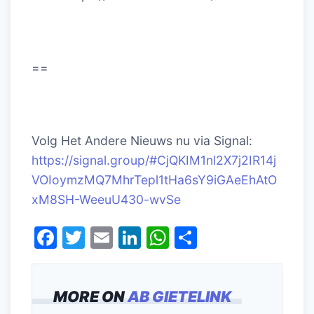
==
Volg Het Andere Nieuws nu via Signal:
https://signal.group/#CjQKIM1nl2X7j2IR14j
VOIoymzMQ7MhrTepl1tHa6sY9iGAeEhAtO
xM8SH-WeeuU430-wvSe
F
T
E
Li
W
D
a
w
m
n
h
el
c
itt
ai
k
at
e
MORE ON
AB GIETELINK
e
er
l
e
s
n