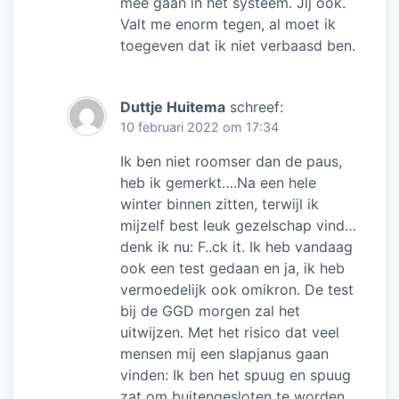
mee gaan in het systeem. Jij ook.
Valt me enorm tegen, al moet ik
toegeven dat ik niet verbaasd ben.
Duttje Huitema
schreef:
10 februari 2022 om 17:34
Ik ben niet roomser dan de paus,
heb ik gemerkt….Na een hele
winter binnen zitten, terwijl ik
mijzelf best leuk gezelschap vind…
denk ik nu: F..ck it. Ik heb vandaag
ook een test gedaan en ja, ik heb
vermoedelijk ook omikron. De test
bij de GGD morgen zal het
uitwijzen. Met het risico dat veel
mensen mij een slapjanus gaan
vinden: Ik ben het spuug en spuug
zat om buitengesloten te worden.