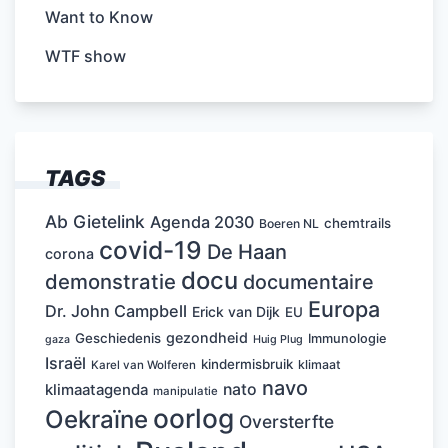
Want to Know
WTF show
TAGS
Ab Gietelink
Agenda 2030
chemtrails
Boeren NL
covid-19
De Haan
corona
docu
demonstratie
documentaire
Europa
Dr. John Campbell
Erick van Dijk
EU
gezondheid
Geschiedenis
Immunologie
Huig Plug
gaza
Israël
kindermisbruik
klimaat
Karel van Wolferen
navo
nato
klimaatagenda
manipulatie
oorlog
Oekraïne
Oversterfte