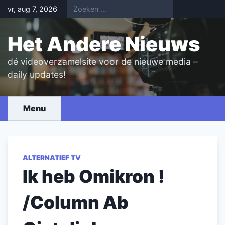
Skip
vr, aug 7, 2026
to
content
Het Andere Nieuws
dé videoverzamelsite voor de nieuwe media –
daily updates!
Menu
ALTERNATIEF TV
Ik heb Omikron !
/Column Ab