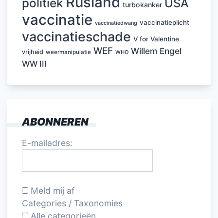
Rusland
politiek
USA
turbokanker
vaccinatie
vaccinatieplicht
vaccinatiedwang
vaccinatieschade
V for Valentine
WEF
Willem Engel
vrijheid
weermanipulatie
WHO
WW III
ABONNEREN
E-mailadres:
Meld mij af
Categories / Taxonomies
Alle categorieën