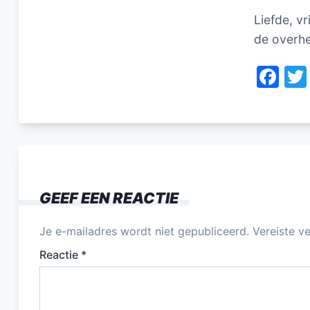
Liefde, v
de overh
F
a
c
e
b
o
GEEF EEN REACTIE
o
k
Je e-mailadres wordt niet gepubliceerd.
Vereiste v
Reactie
*