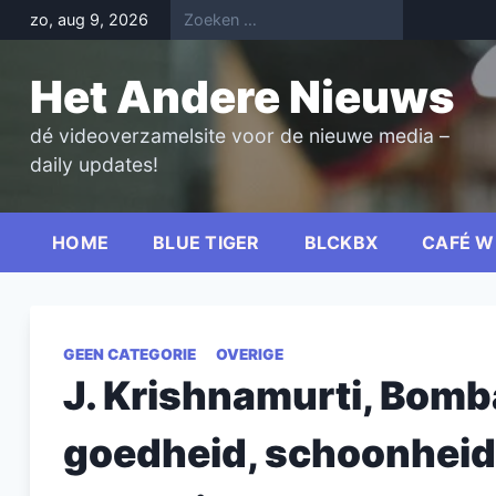
Skip
zo, aug 9, 2026
to
content
Het Andere Nieuws
dé videoverzamelsite voor de nieuwe media –
daily updates!
HOME
BLUE TIGER
BLCKBX
CAFÉ W
GEEN CATEGORIE
OVERIGE
J. Krishnamurti, Bomba
goedheid, schoonheid 