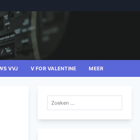
WS VVJ
V FOR VALENTINE
MEER
Zoeken
naar: