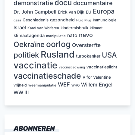
docu
demonstratie
documentaire
Europa
Dr. John Campbell
Erick van Dijk
EU
gezondheid
Geschiedenis
Immunologie
Huig Plug
gaza
Israël
kindermisbruik
klimaat
Karel van Wolferen
navo
nato
klimaatagenda
manipulatie
oorlog
Oekraïne
Oversterfte
Rusland
politiek
USA
turbokanker
vaccinatie
vaccinatieplicht
vaccinatiedwang
vaccinatieschade
V for Valentine
WEF
Willem Engel
vrijheid
weermanipulatie
WHO
WW III
ABONNEREN