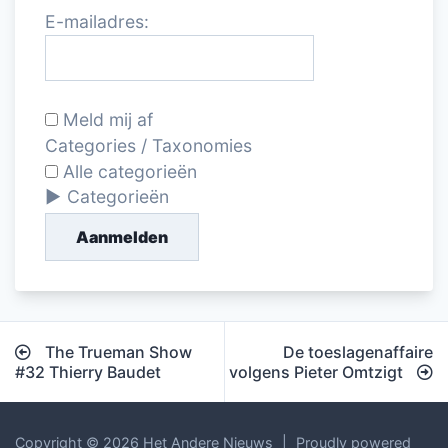
E-mailadres:
Meld mij af
Categories / Taxonomies
Alle categorieën
Categorieën
Aanmelden
Bericht
The Trueman Show
De toeslagenaffaire
navigatie
#32 Thierry Baudet
volgens Pieter Omtzigt
Copyright © 2026 Het Andere Nieuws
|
Proudly powered