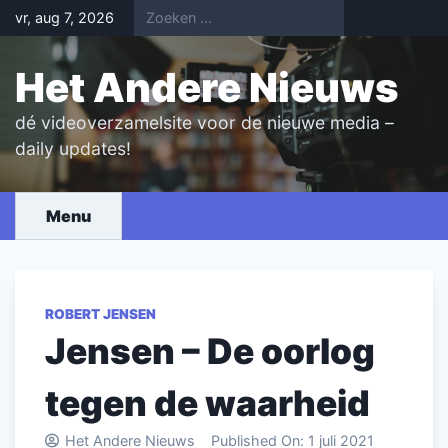
Skip
vr, aug 7, 2026
to
content
Het Andere Nieuws
dé videoverzamelsite voor de nieuwe media –
daily updates!
Menu
ROBERT JENSEN
Jensen – De oorlog
tegen de waarheid
Het Andere Nieuws
Published On:
1 juli 2021