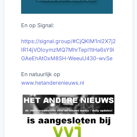
En op Signal:
https://signal.group/#CjQKIM1nl2X7j2
IR14jVOIoymzMQ7MhrTepl1tHa6sY9i
GAeEhAtOxM8SH-WeeuU430-wvSe
En natuurlijk op
www.hetanderenieuws.nl