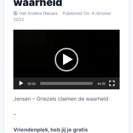
waarheid
Het Andere Nieuws
Published On:
4 oktober
2022
Videospeler
00:00
44:35
Jensen – Griezels claimen de waarheid
–
Vriendenplek, heb jij je gratis