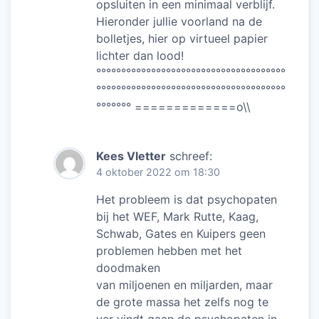
opsluiten in een minimaal verblijf.
Hieronder jullie voorland na de
bolletjes, hier op virtueel papier
lichter dan lood!
°°°°°°°°°°°°°°°°°°°°°°°°°°°°°°°°°°°°°°
°°°°°°°°°°°°°°°°°°°°°°°°°°°°°°°°°°°°°°
°°°°°°° =============o\\
Kees Vletter
schreef:
4 oktober 2022 om 18:30
Het probleem is dat psychopaten
bij het WEF, Mark Rutte, Kaag,
Schwab, Gates en Kuipers geen
problemen hebben met het
doodmaken
van miljoenen en miljarden, maar
de grote massa het zelfs nog te