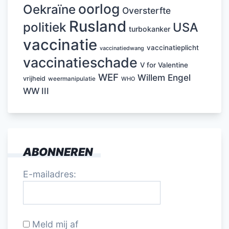
oorlog
Oekraïne
Oversterfte
Rusland
politiek
USA
turbokanker
vaccinatie
vaccinatieplicht
vaccinatiedwang
vaccinatieschade
V for Valentine
WEF
Willem Engel
vrijheid
weermanipulatie
WHO
WW III
ABONNEREN
E-mailadres:
Meld mij af