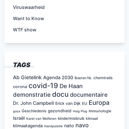
Viruswaarheid
Want to Know
WTF show
TAGS
Ab Gietelink
Agenda 2030
chemtrails
Boeren NL
covid-19
De Haan
corona
docu
demonstratie
documentaire
Europa
Dr. John Campbell
Erick van Dijk
EU
gezondheid
Geschiedenis
Immunologie
Huig Plug
gaza
Israël
kindermisbruik
klimaat
Karel van Wolferen
navo
nato
klimaatagenda
manipulatie