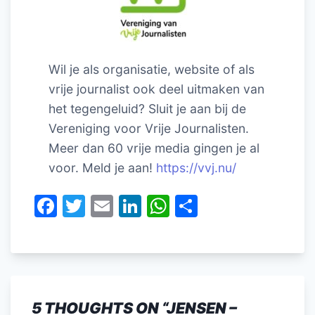
Wil je als organisatie, website of als
vrije journalist ook deel uitmaken van
het tegengeluid? Sluit je aan bij de
Vereniging voor Vrije Journalisten.
Meer dan 60 vrije media gingen je al
voor. Meld je aan!
https://vvj.nu/
F
T
E
Li
W
D
a
w
m
n
h
el
c
itt
ai
k
at
e
e
er
l
e
s
n
b
dI
A
5 THOUGHTS ON “
JENSEN –