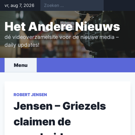
Skip
vr, aug 7, 2026
to
content
Het Andere Nieuws
dé videoverzamelsite voor de nieuwe media –
daily updates!
Menu
ROBERT JENSEN
Jensen – Griezels
claimen de