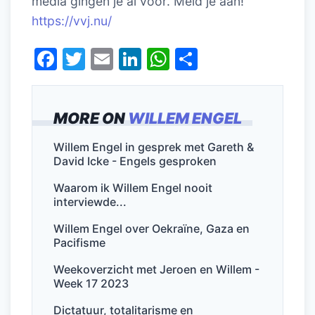
media gingen je al voor. Meld je aan!
https://vvj.nu/
F
T
E
Li
W
D
a
w
m
n
h
el
c
itt
ai
k
at
e
MORE ON
WILLEM ENGEL
e
er
l
e
s
n
b
dI
A
Willem Engel in gesprek met Gareth &
David Icke - Engels gesproken
o
n
p
o
p
Waarom ik Willem Engel nooit
interviewde...
k
Willem Engel over Oekraïne, Gaza en
Pacifisme
Weekoverzicht met Jeroen en Willem -
Week 17 2023
Dictatuur, totalitarisme en