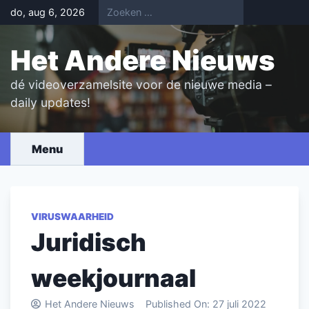
Skip
do, aug 6, 2026
to
content
Het Andere Nieuws
dé videoverzamelsite voor de nieuwe media –
daily updates!
Menu
VIRUSWAARHEID
Juridisch
weekjournaal
Het Andere Nieuws
Published On:
27 juli 2022