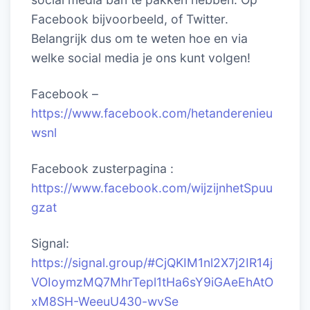
Facebook bijvoorbeeld, of Twitter.
Belangrijk dus om te weten hoe en via
welke social media je ons kunt volgen!
Facebook –
https://www.facebook.com/hetanderenieu
wsnl
Facebook zusterpagina :
https://www.facebook.com/wijzijnhetSpuu
gzat
Signal:
https://signal.group/#CjQKIM1nl2X7j2IR14j
VOIoymzMQ7MhrTepl1tHa6sY9iGAeEhAtO
xM8SH-WeeuU430-wvSe