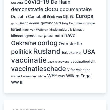
covid-19
De Haan
corona
docu
demonstratie
documentaire
Europa
Dr. John Campbell
Erick van Dijk
EU
gezondheid
Geschiedenis
Immunologie
Huig Plug
gaza
Israël
kindermisbruik
klimaat
Karel van Wolferen
navo
nato
klimaatagenda
manipulatie
oorlog
Oekraïne
Oversterfte
Rusland
politiek
USA
turbokanker
vaccinatie
vaccinatieplicht
vaccinatiedwang
vaccinatieschade
V for Valentine
WEF
Willem Engel
vrijheid
weermanipulatie
WHO
WW III