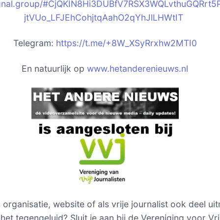
signal.group/#CjQKIN8Hi3DUBfV7RSX3WQLvthuGQRrt
jtVUo_LFJEhCohjtqAahO2qYhJlLHWtIT
Telegram:
https://t.me/+8W_XSyRrxhw2MTI0
En natuurlijk op
www.hetanderenieuws.nl
s organisatie, website of als vrije journalist ook deel u
het tegengeluid? Sluit je aan bij de Vereniging voor Vri