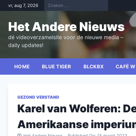
Skip
vr, aug 7, 2026
to
content
Het Andere Nieuws
dé videoverzamelsite voor de nieuwe media –
daily updates!
HOME
BLUE TIGER
BLCKBX
CAFÉ W
GEZOND VERSTAND
Karel van Wolferen: D
Amerikaanse imperiu
Het Andere Nieuws
Published On:
15 maart 2023