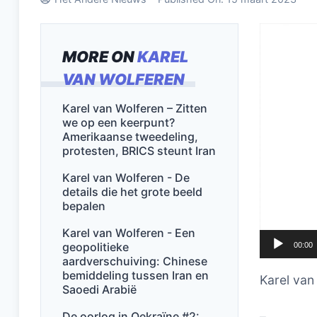
Videospel
MORE ON
KAREL
VAN WOLFEREN
Karel van Wolferen – Zitten
we op een keerpunt?
Amerikaanse tweedeling,
protesten, BRICS steunt Iran
Karel van Wolferen - De
details die het grote beeld
bepalen
Karel van Wolferen - Een
geopolitieke
00:00
aardverschuiving: Chinese
bemiddeling tussen Iran en
Karel van
Saoedi Arabië
De oorlog in Oekraïne #2:
–