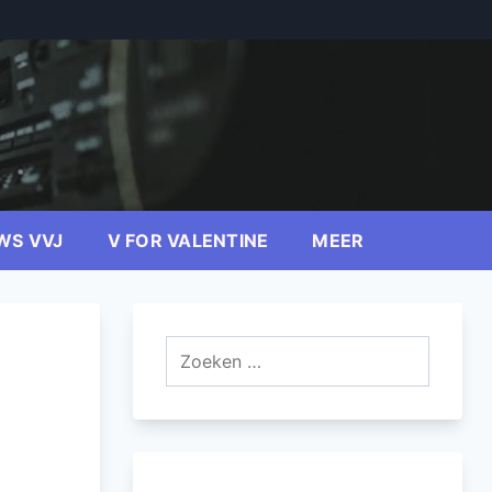
WS VVJ
V FOR VALENTINE
MEER
Zoeken
naar: