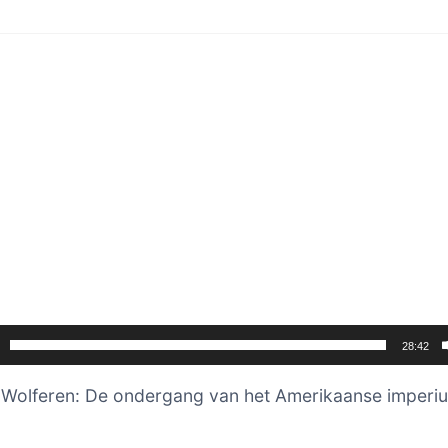
er
28:42
 Wolferen: De ondergang van het Amerikaanse imperi