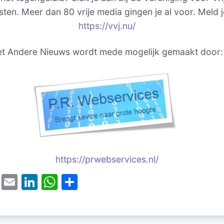
sten. Meer dan 80 vrije media gingen je al voor. Meld j
https://vvj.nu/
t Andere Nieuws wordt mede mogelijk gemaakt door:
https://prwebservices.nl/
T
E
Li
W
D
w
m
n
h
el
itt
ai
k
at
e