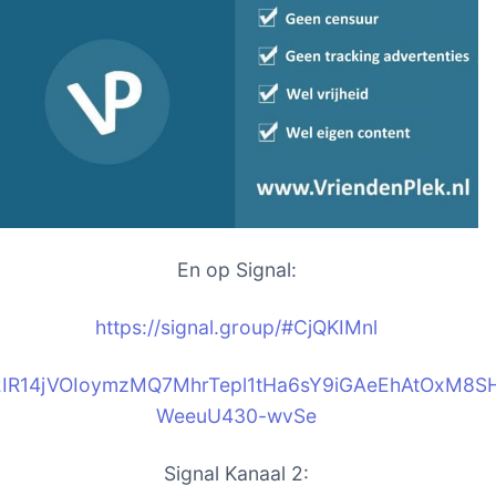
En op Signal:
https://signal.group/#CjQKIM
nl
2IR14jVOIoymzMQ7MhrTepl1tHa6sY9iGAeEhAtOxM8S
WeeuU430-wvSe
Signal Kanaal 2: