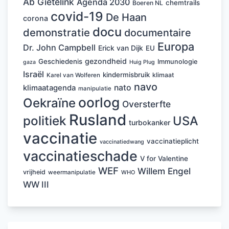
Ab Gietelink
Agenda 2030
chemtrails
Boeren NL
covid-19
De Haan
corona
docu
demonstratie
documentaire
Europa
Dr. John Campbell
Erick van Dijk
EU
gezondheid
Geschiedenis
Immunologie
Huig Plug
gaza
Israël
kindermisbruik
klimaat
Karel van Wolferen
navo
nato
klimaatagenda
manipulatie
oorlog
Oekraïne
Oversterfte
Rusland
politiek
USA
turbokanker
vaccinatie
vaccinatieplicht
vaccinatiedwang
vaccinatieschade
V for Valentine
WEF
Willem Engel
vrijheid
weermanipulatie
WHO
WW III