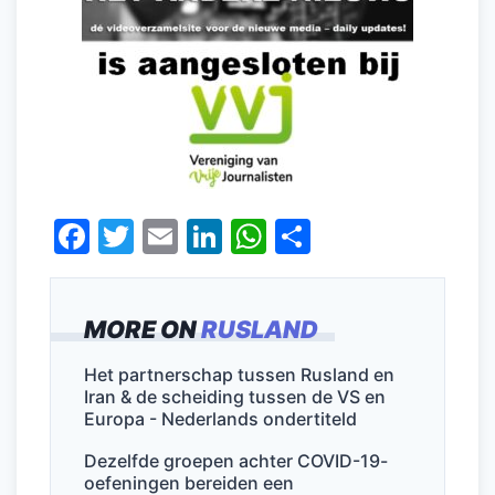
F
T
E
Li
W
D
a
w
m
n
h
el
c
itt
ai
k
at
e
MORE ON
RUSLAND
e
er
l
e
s
n
b
dI
A
Het partnerschap tussen Rusland en
Iran & de scheiding tussen de VS en
o
n
p
Europa - Nederlands ondertiteld
o
p
Dezelfde groepen achter COVID-19-
k
oefeningen bereiden een