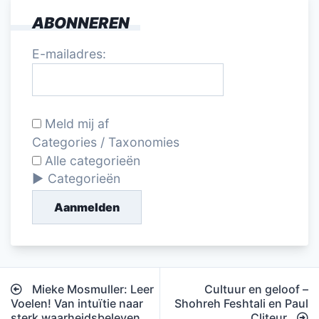
ABONNEREN
E-mailadres:
Meld mij af
Categories / Taxonomies
Alle categorieën
Categorieën
Aanmelden
Bericht
Mieke Mosmuller: Leer
Cultuur en geloof –
navigatie
Voelen! Van intuïtie naar
Shohreh Feshtali en Paul
sterk waarheidsbeleven
Cliteur