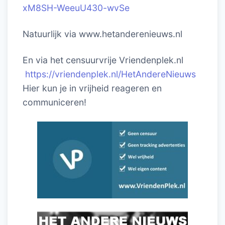
xM8SH-WeeuU430-wvSe
Natuurlijk via www.hetanderenieuws.nl
En via het censuurvrije Vriendenplek.nl
https://vriendenplek.nl/HetAndereNieuws
Hier kun je in vrijheid reageren en
communiceren!