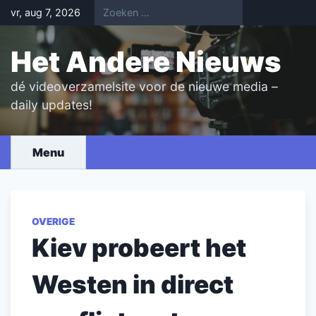
Skip
vr, aug 7, 2026
to
content
Het Andere Nieuws
dé videoverzamelsite voor de nieuwe media –
daily updates!
Menu
OVERIGE
Kiev probeert het
Westen in direct