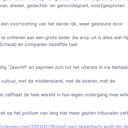
van, alweer, gedachte- en genocidegoed, voortgesproten
een voortzetting van het derde rijk, weer gesteund door
 ontlenen aan een grote leider die erop uit is alles wat hij
i Schwab en companen dezelfde taal:
g “Jawohl!” en sapnnen zich tot het uiterste in via herhaa
e cultuur, met de middenstand, met de boeren, met de
n zelfhaat de hele wereld in hun eigen ondergang mee will
rzet op het podium van lang niet meer gezien tribunalen zet
ordpress.com/2021/12/18/impf-nazi-lauterbach-wollt-ihr-d