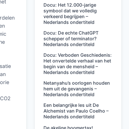
het
Docu: Het 12.000-jarige
symbool dat we volledig
verkeerd begrijpen –
rdelen
Nederlands ondertiteld
en
Docu: De echte ChatGPT
mic
schepper of terminator?
he
Nederlands ondertiteld
Docu: Verboden Geschiedenis:
Het onvertelde verhaal van het
satie
begin van de mensheid –
Nederlands ondertiteld
van
orie
Netanyahu’s oorlogen houden
hem uit de gevangenis –
Nederlands ondertiteld
e CO2
Een belangrijke les uit De
Alchemist van Paulo Coelho –
Nederlands ondertiteld
De akelige boomertax!