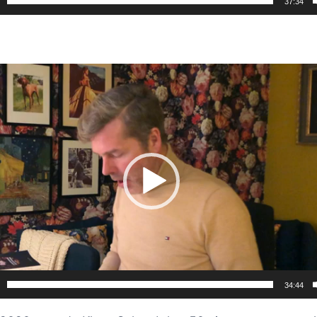
37:34
er
34:44