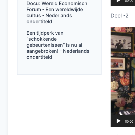
00:00
Docu: Wereld Economisch
Forum - Een wereldwijde
cultus - Nederlands
Deel -2
ondertiteld
Videospel
Een tijdperk van
“schokkende
gebeurtenissen” is nu al
aangebroken! - Nederlands
ondertiteld
00:00