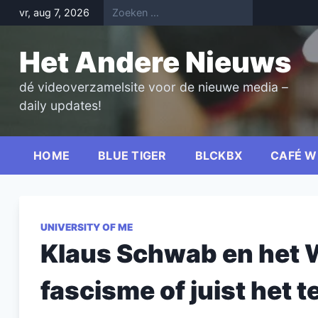
Skip
vr, aug 7, 2026
to
content
Het Andere Nieuws
dé videoverzamelsite voor de nieuwe media –
daily updates!
HOME
BLUE TIGER
BLCKBX
CAFÉ W
UNIVERSITY OF ME
Klaus Schwab en het 
fascisme of juist het 