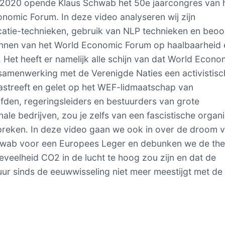
i 2020 opende Klaus Schwab het 50e jaarcongres van 
nomic Forum. In deze video analyseren wij zijn
tie-technieken, gebruik van NLP technieken en beoo
annen van het World Economic Forum op haalbaarheid 
t. Het heeft er namelijk alle schijn van dat World Econo
samenwerking met de Verenigde Naties een activistisc
streeft en gelet op het WEF-lidmaatschap van
fden, regeringsleiders en bestuurders van grote
nale bedrijven, zou je zelfs van een fascistische organi
reken. In deze video gaan we ook in over de droom 
hwab voor een Europees Leger en debunken we de the
eveelheid CO2 in de lucht te hoog zou zijn en dat de
ur sinds de eeuwwisseling niet meer meestijgt met d