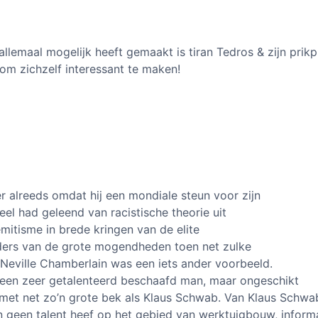
 allemaal mogelijk heeft gemaakt is tiran Tedros & zijn prik
om zichzelf interessant te maken!
r alreeds omdat hij een mondiale steun voor zijn
el had geleend van racistische theorie uit
emitisme in brede kringen van de elite
iders van de grote mogendheden toen net zulke
 Neville Chamberlain was een iets ander voorbeeld.
hn een zeer getalenteerd beschaafd man, maar ongeschikt
 met net zo’n grote bek als Klaus Schwab. Van Klaus Schwa
 geen talent heef op het gebied van werktuigbouw, inform