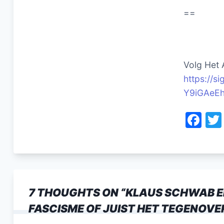
==
Volg Het 
https://
Y9iGAeE
F
a
c
e
b
7 THOUGHTS ON “
KLAUS SCHWAB E
o
FASCISME OF JUIST HET TEGENOVER
o