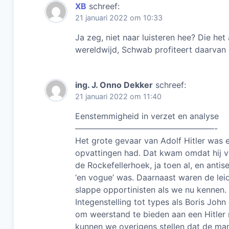
k
XB
schreef:
21 januari 2022 om 10:33
Ja zeg, niet naar luisteren hee? Die het
wereldwijd, Schwab profiteert daarvan 
ing. J. Onno Dekker
schreef:
21 januari 2022 om 11:40
Eenstemmigheid in verzet en analyse
—————————————————-
Het grote gevaar van Adolf Hitler was e
opvattingen had. Dat kwam omdat hij ve
de Rockefellerhoek, ja toen al, en antis
‘en vogue’ was. Daarnaast waren de le
slappe opportinisten als we nu kennen.
Integenstelling tot types als Boris Jo
om weerstand te bieden aan een Hitler
kunnen we overigens stellen dat de man