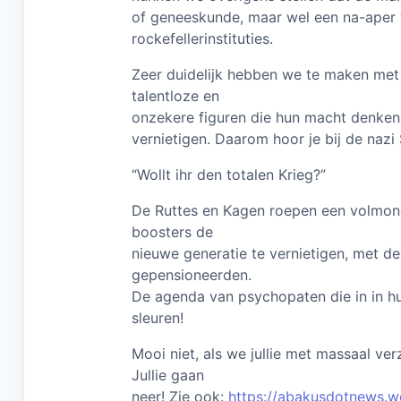
of geneeskunde, maar wel een na-aper 
rockefellerinstituties.
Zeer duidelijk hebben we te maken met 
talentloze en
onzekere figuren die hun macht denken te
vernietigen. Daarom hoor je bij de naz
“Wollt ihr den totalen Krieg?”
De Ruttes en Kagen roepen een volmondi
boosters de
nieuwe generatie te vernietigen, met d
gepensioneerden.
De agenda van psychopaten die in in hu
sleuren!
Mooi niet, als we jullie met massaal ve
Jullie gaan
neer! Zie ook:
https://abakusdotnews.w