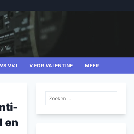
WS VVJ
V FOR VALENTINE
MEER
Zoeken
naar:
nti-
1 en