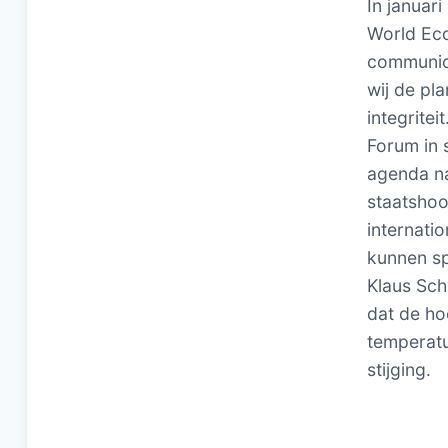
In januar
World Eco
communica
wij de pl
integritei
Forum in 
agenda na
staatshoo
internatio
kunnen sp
Klaus Sc
dat de ho
temperatu
stijging.