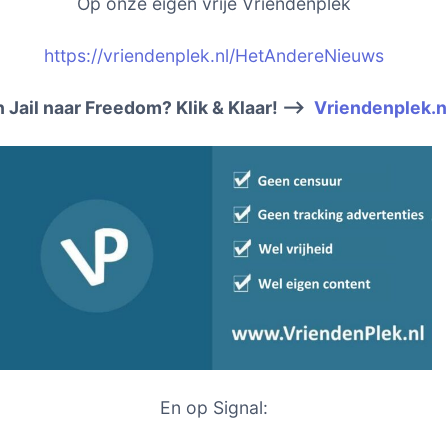
Op onze eigen vrije Vriendenplek
https://vriendenplek.nl/HetAndereNieuws
 Jail naar Freedom? Klik & Klaar! –>
Vriendenplek.n
En op Signal: