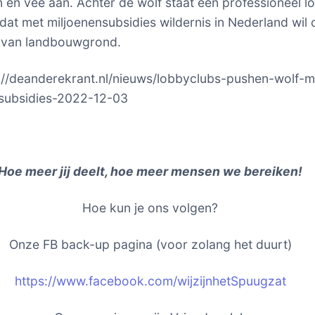
n en vee aan. Achter de wolf staat een professioneel l
dat met miljoenensubsidies wildernis in Nederland wil 
e van landbouwgrond.
s://deanderekrant.nl/nieuws/lobbyclubs-pushen-wolf-m
nsubsidies-2022-12-03
Hoe meer jij deelt, hoe meer mensen we bereiken!
Hoe kun je ons volgen?
Onze FB back-up pagina (voor zolang het duurt)
https://www.facebook.com/wijzijnhetSpuugzat