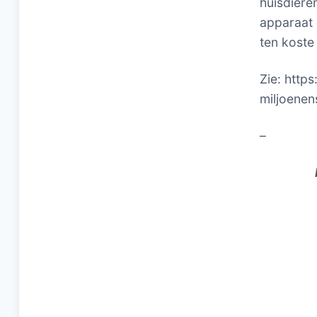
huisdiere
apparaat 
ten kost
Zie: http
miljoene
–