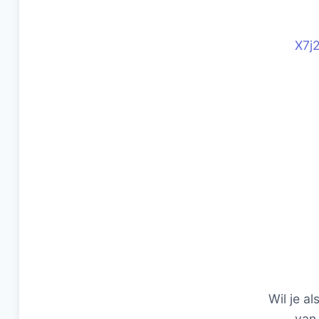
X7j
Wil je al
van 