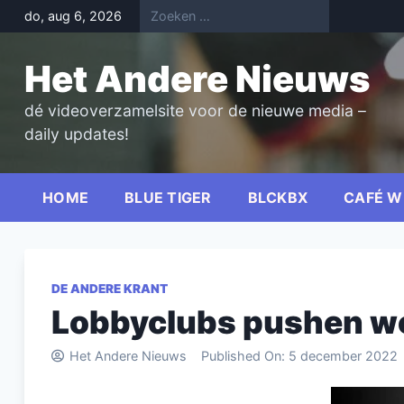
Skip
do, aug 6, 2026
to
content
Het Andere Nieuws
dé videoverzamelsite voor de nieuwe media –
daily updates!
HOME
BLUE TIGER
BLCKBX
CAFÉ W
DE ANDERE KRANT
Lobbyclubs pushen wo
Het Andere Nieuws
Published On:
5 december 2022
Videospel