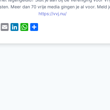
sten. Meer dan 70 vrije media gingen je al voor. Meld j
https://vvj.nu/
T
E
Li
W
D
w
m
n
h
el
itt
ai
k
at
e
er
l
e
s
n
dI
A
n
p
p