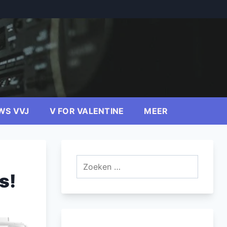
WS VVJ
V FOR VALENTINE
MEER
Zoeken
naar:
s!