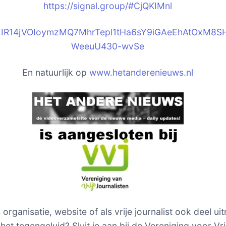
https://signal.group/#CjQKIM
nl
2IR14jVOIoymzMQ7MhrTepl1tHa6sY9iGAeEhAtOxM8S
WeeuU430-wvSe
En natuurlijk op
www.hetanderenieuws.nl
s organisatie, website of als vrije journalist ook deel u
het tegengeluid? Sluit je aan bij de Vereniging voor Vri