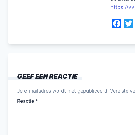
https://vv
F
a
c
e
b
o
GEEF EEN REACTIE
o
k
Je e-mailadres wordt niet gepubliceerd.
Vereiste v
Reactie
*