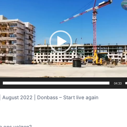
04:33
| August 2022 | Donbass – Start live again
e ons volgen?