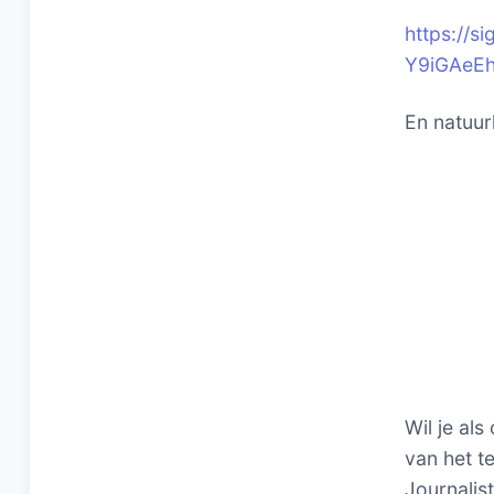
https://
Y9iGAeE
En natuurl
Wil je als
van het te
Journalis