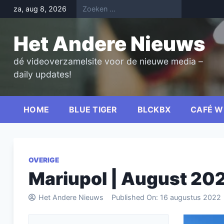
Skip
za, aug 8, 2026
to
content
Het Andere Nieuws
dé videoverzamelsite voor de nieuwe media –
daily updates!
HOME
BLUE TIGER
BLCKBX
CAFÉ W
OVERIGE
Mariupol | August 2022
Het Andere Nieuws
Published On:
16 augustus 2022
Videospel