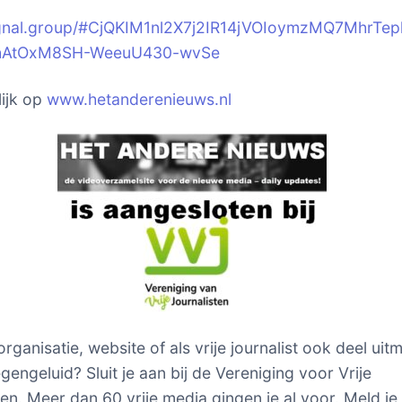
signal.group/#CjQKIM1nl2X7j2IR14jVOIoymzMQ7MhrTep
hAtOxM8SH-WeeuU430-wvSe
ijk op
www.hetanderenieuws.nl
 organisatie, website of als vrije journalist ook deel ui
gengeluid? Sluit je aan bij de Vereniging voor Vrije
ten. Meer dan 60 vrije media gingen je al voor. Meld je