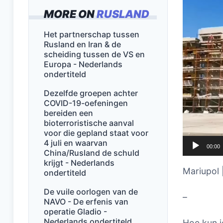
MORE ON
RUSLAND
Het partnerschap tussen
Rusland en Iran & de
scheiding tussen de VS en
Europa - Nederlands
ondertiteld
Dezelfde groepen achter
COVID-19-oefeningen
bereiden een
bioterroristische aanval
voor die gepland staat voor
4 juli en waarvan
00:00
China/Rusland de schuld
krijgt - Nederlands
Mariupol 
ondertiteld
De vuile oorlogen van de
–
NAVO - De erfenis van
operatie Gladio -
Nederlands ondertiteld
Hoe kun j