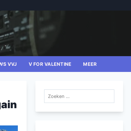
WS VVJ
V FOR VALENTINE
MEER
Zoeken
naar:
gain