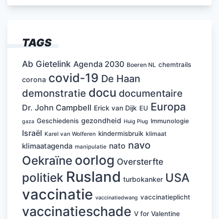
TAGS
Ab Gietelink
Agenda 2030
chemtrails
Boeren NL
covid-19
De Haan
corona
docu
demonstratie
documentaire
Europa
Dr. John Campbell
Erick van Dijk
EU
gezondheid
Geschiedenis
Immunologie
Huig Plug
gaza
Israël
kindermisbruik
klimaat
Karel van Wolferen
navo
nato
klimaatagenda
manipulatie
oorlog
Oekraïne
Oversterfte
Rusland
politiek
USA
turbokanker
vaccinatie
vaccinatieplicht
vaccinatiedwang
vaccinatieschade
V for Valentine