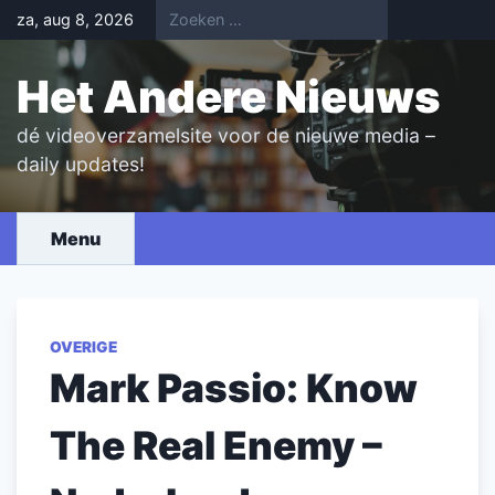
Skip
za, aug 8, 2026
to
content
Het Andere Nieuws
dé videoverzamelsite voor de nieuwe media –
daily updates!
Menu
OVERIGE
Mark Passio: Know
The Real Enemy –