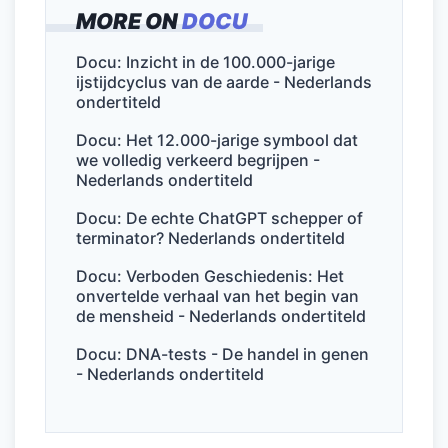
c
itt
ai
k
at
e
MORE ON
DOCU
e
er
l
e
s
n
b
dI
A
Docu: Inzicht in de 100.000-jarige
ijstijdcyclus van de aarde - Nederlands
o
n
p
ondertiteld
o
p
Docu: Het 12.000-jarige symbool dat
k
we volledig verkeerd begrijpen -
Nederlands ondertiteld
Docu: De echte ChatGPT schepper of
terminator? Nederlands ondertiteld
Docu: Verboden Geschiedenis: Het
onvertelde verhaal van het begin van
de mensheid - Nederlands ondertiteld
Docu: DNA-tests - De handel in genen
- Nederlands ondertiteld