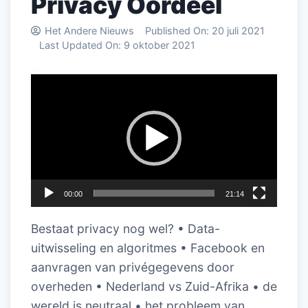
Privacy Oordeel
Het Andere Nieuws
Published On:
20 juli 2021
Last Updated On:
9 oktober 2021
Videospeler
00:00
21:14
Bestaat privacy nog wel? • Data-
uitwisseling en algoritmes • Facebook en
aanvragen van privégegevens door
overheden • Nederland vs Zuid-Afrika • de
wereld is neutraal • het probleem van