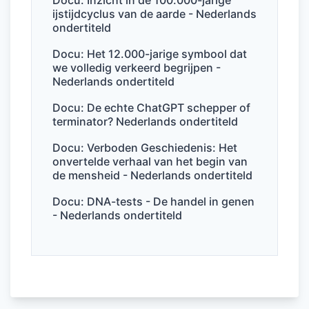
b
dI
A
ijstijdcyclus van de aarde - Nederlands
o
n
p
ondertiteld
o
p
Docu: Het 12.000-jarige symbool dat
k
we volledig verkeerd begrijpen -
Nederlands ondertiteld
Docu: De echte ChatGPT schepper of
terminator? Nederlands ondertiteld
Docu: Verboden Geschiedenis: Het
onvertelde verhaal van het begin van
de mensheid - Nederlands ondertiteld
Docu: DNA-tests - De handel in genen
- Nederlands ondertiteld