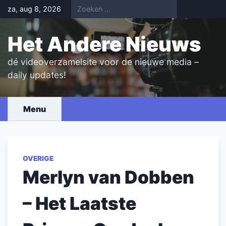
Skip
za, aug 8, 2026
to
content
Het Andere Nieuws
dé videoverzamelsite voor de nieuwe media –
daily updates!
Menu
OVERIGE
Merlyn van Dobben
– Het Laatste