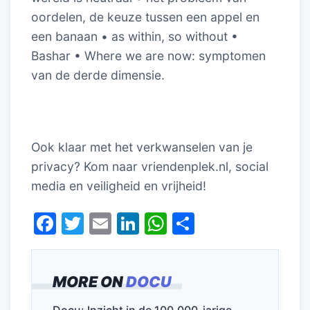
oordelen, de keuze tussen een appel en
een banaan • as within, so without •
Bashar • Where we are now: symptomen
van de derde dimensie.
Ook klaar met het verkwanselen van je
privacy? Kom naar vriendenplek.nl, social
media en veiligheid en vrijheid!
F
T
E
Li
W
D
a
w
m
n
h
el
c
itt
ai
k
at
e
MORE ON
DOCU
e
er
l
e
s
n
Docu: Inzicht in de 100.000-jarige