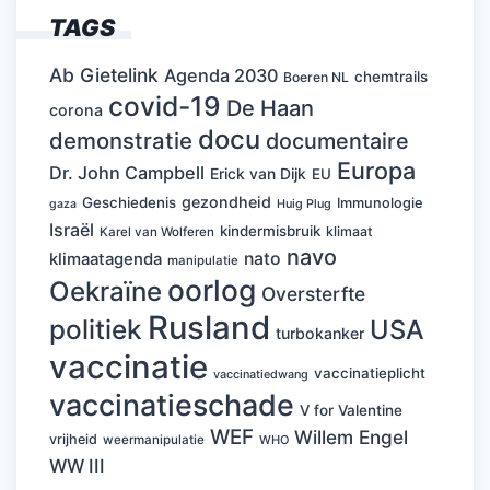
TAGS
Ab Gietelink
Agenda 2030
chemtrails
Boeren NL
covid-19
De Haan
corona
docu
demonstratie
documentaire
Europa
Dr. John Campbell
Erick van Dijk
EU
gezondheid
Geschiedenis
Immunologie
Huig Plug
gaza
Israël
kindermisbruik
klimaat
Karel van Wolferen
navo
nato
klimaatagenda
manipulatie
oorlog
Oekraïne
Oversterfte
Rusland
politiek
USA
turbokanker
vaccinatie
vaccinatieplicht
vaccinatiedwang
vaccinatieschade
V for Valentine
WEF
Willem Engel
vrijheid
weermanipulatie
WHO
WW III