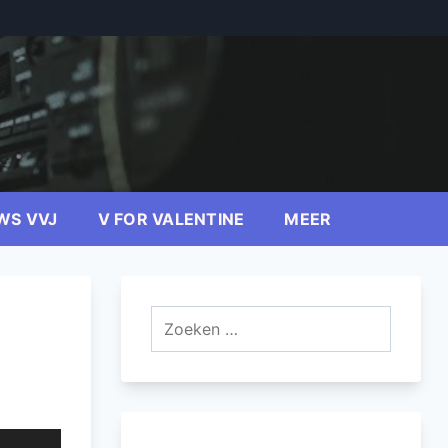
WS VVJ
V FOR VALENTINE
MEER
Zoeken
naar: