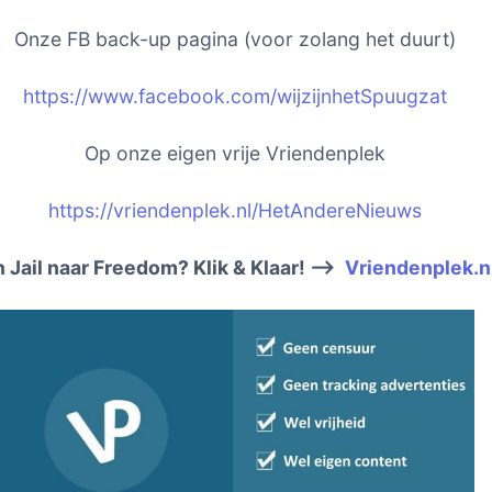
Onze FB back-up pagina (voor zolang het duurt)
https://www.facebook.com/wijzijnhetSpuugzat
Op onze eigen vrije Vriendenplek
https://vriendenplek.nl/HetAndereNieuws
 Jail naar Freedom? Klik & Klaar! –>
Vriendenplek.n