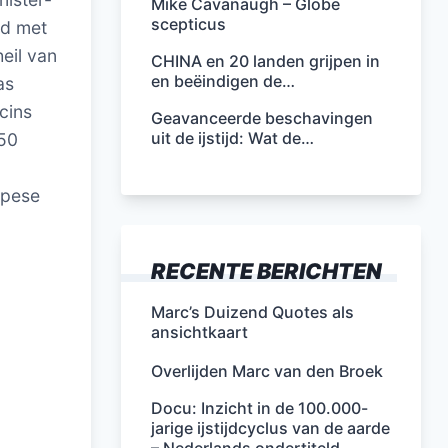
Mike Cavanaugh – Globe
scepticus
wd met
eil van
CHINA en 20 landen grijpen in
en beëindigen de…
as
cins
Geavanceerde beschavingen
uit de ijstijd: Wat de…
450
opese
RECENTE BERICHTEN
Marc’s Duizend Quotes als
ansichtkaart
Overlijden Marc van den Broek
Docu: Inzicht in de 100.000-
jarige ijstijdcyclus van de aarde