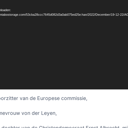
loaden:
.contabostorage.com/53cba28ccc7645d082d3a0ab075ed25e:han/2022/December/19-12-22/A
orzitter van de Europese commissie,
mevrouw von der Leyen,
 dochter van de Christendemocraat Ernst Albrecht, mi