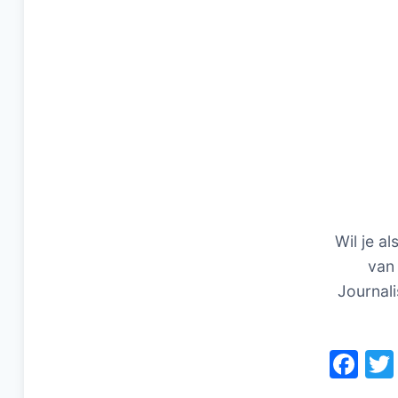
Wil je al
van 
Journali
F
a