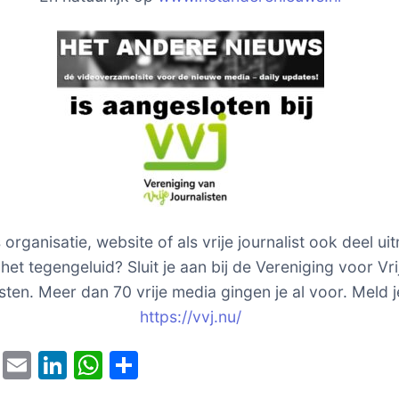
s organisatie, website of als vrije journalist ook deel u
het tegengeluid? Sluit je aan bij de Vereniging voor Vri
sten. Meer dan 70 vrije media gingen je al voor. Meld j
https://vvj.nu/
T
E
Li
W
D
w
m
n
h
el