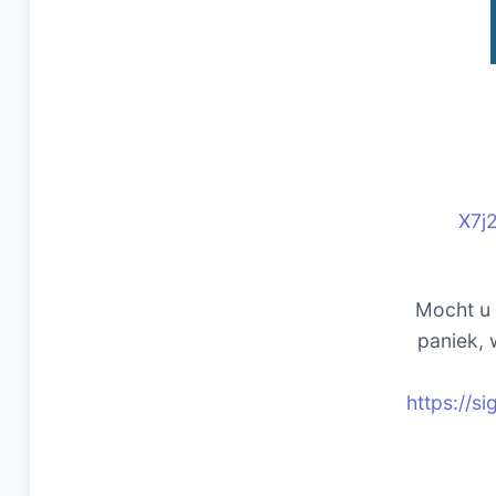
X7j
Mocht u 
paniek,
https://