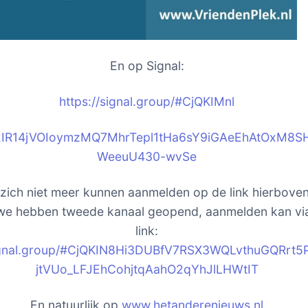
En op Signal:
https://signal.group/#CjQKIM
nl
2IR14jVOIoymzMQ7MhrTepl1tHa6sY9iGAeEhAtOxM8S
WeeuU430-wvSe
zich niet meer kunnen aanmelden op de link hierbove
 we hebben tweede kanaal geopend, aanmelden kan vi
link:
signal.group/#CjQKIN8Hi3DUBfV7RSX3WQLvthuGQRrt
jtVUo_LFJEhCohjtqAahO2qYhJlLHWtIT
En natuurlijk op
www.hetanderenieuws.nl