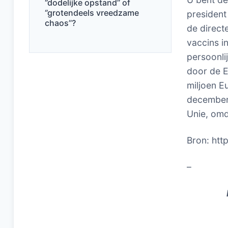
‘’dodelijke opstand’’ of
‘’grotendeels vreedzame
president
chaos’’?
de direct
vaccins i
persoonli
door de E
miljoen E
december 
Unie, omda
Bron: http
–