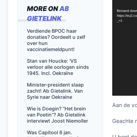
MORE ON
AB
Bestand down
https://eu2
GIETELINK
_=1
Verdiende BPOC haar
donaties? Oordeelt u zelf
over hun
vaccinatiemeldpunt!
Stan van Houcke: 'VS
verloor alle oorlogen sinds
1945. Incl. Oekraïne
Minister-president slaap
zacht! Ab Gietelink. Van
Syrie naar Oekraine
Aan de vo
Wie is Doegin? ’’Het brein
van Poetin’’? Ab Gietelink
interviewt Joost Niemoller
Geachte 
Was Capitool 6 jan.
U bent de