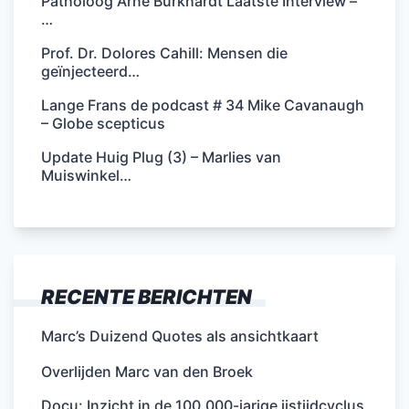
Patholoog Arne Burkhardt Laatste Interview –
…
Prof. Dr. Dolores Cahill: Mensen die
geïnjecteerd…
Lange Frans de podcast # 34 Mike Cavanaugh
– Globe scepticus
Update Huig Plug (3) – Marlies van
Muiswinkel…
RECENTE BERICHTEN
Marc’s Duizend Quotes als ansichtkaart
Overlijden Marc van den Broek
Docu: Inzicht in de 100.000-jarige ijstijdcyclus