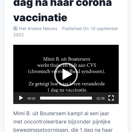
dag na haar corona
vaccinatie
Het Andere Nieuws
Published On:
10 september
2022
Videospeler
00:00
02:38
Mimi B. uit Boutersem kampt al een jaar
met oncontroleerbare bijzonder pijnlijke
bewegingsstoornissen, die 1 dag na haar