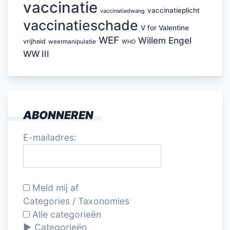
vaccinatie
vaccinatieplicht
vaccinatiedwang
vaccinatieschade
V for Valentine
WEF
Willem Engel
vrijheid
weermanipulatie
WHO
WW III
ABONNEREN
E-mailadres:
Meld mij af
Categories / Taxonomies
Alle categorieën
Categorieën