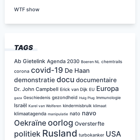
WTF show
TAGS
Ab Gietelink
Agenda 2030
chemtrails
Boeren NL
covid-19
De Haan
corona
docu
demonstratie
documentaire
Europa
Dr. John Campbell
Erick van Dijk
EU
gezondheid
Geschiedenis
Immunologie
Huig Plug
gaza
Israël
kindermisbruik
klimaat
Karel van Wolferen
navo
nato
klimaatagenda
manipulatie
oorlog
Oekraïne
Oversterfte
Rusland
politiek
USA
turbokanker