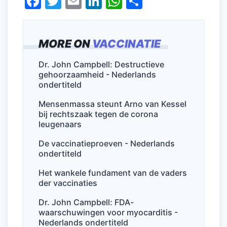
F
T
E
Li
W
D
a
w
m
n
h
el
c
itt
ai
k
at
e
MORE ON
VACCINATIE
e
er
l
e
s
n
b
dI
A
Dr. John Campbell: Destructieve
gehoorzaamheid - Nederlands
o
n
p
ondertiteld
o
p
Mensenmassa steunt Arno van Kessel
k
bij rechtszaak tegen de corona
leugenaars
De vaccinatieproeven - Nederlands
ondertiteld
Het wankele fundament van de vaders
der vaccinaties
Dr. John Campbell: FDA-
waarschuwingen voor myocarditis -
Nederlands ondertiteld