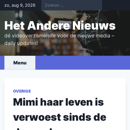
Skip
zo, aug 9, 2026
to
content
Het Andere Nieuws
dé videoverzamelsite voor de nieuwe media –
daily updates!
Menu
OVERIGE
Mimi haar leven is
verwoest sinds de