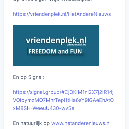
https://vriendenplek.nl/HetAndereNieuws
En op Signal:
https://signal.group/#CjQKIM1nl2X7j2IR14j
VOIoymzMQ7MhrTepl1tHa6sY9iGAeEhAtO
xM8SH-WeeuU430-wvSe
En natuurlijk op
www.hetanderenieuws.nl