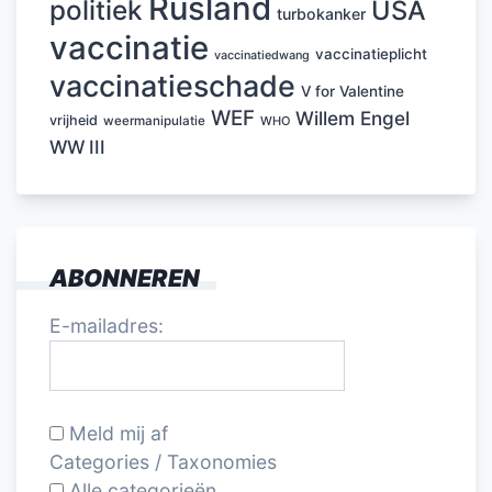
Rusland
politiek
USA
turbokanker
vaccinatie
vaccinatieplicht
vaccinatiedwang
vaccinatieschade
V for Valentine
WEF
Willem Engel
vrijheid
weermanipulatie
WHO
WW III
ABONNEREN
E-mailadres:
Meld mij af
Categories / Taxonomies
Alle categorieën