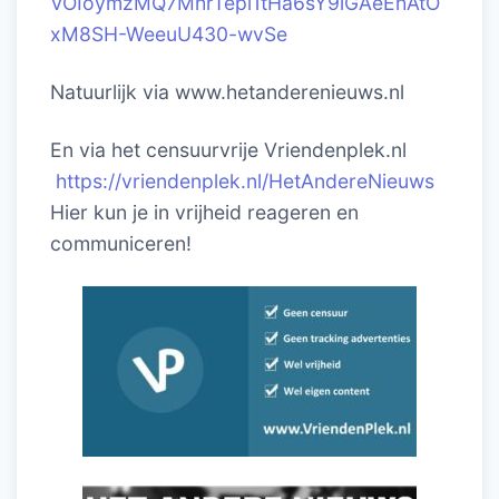
VOIoymzMQ7MhrTepl1tHa6sY9iGAeEhAtO
xM8SH-WeeuU430-wvSe
Natuurlijk via www.hetanderenieuws.nl
En via het censuurvrije Vriendenplek.nl
https://vriendenplek.nl/HetAndereNieuws
Hier kun je in vrijheid reageren en
communiceren!