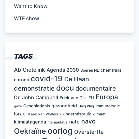
Want to Know
WTF show
TAGS
Ab Gietelink
Agenda 2030
chemtrails
Boeren NL
covid-19
De Haan
corona
docu
demonstratie
documentaire
Europa
Dr. John Campbell
Erick van Dijk
EU
gezondheid
Geschiedenis
Immunologie
Huig Plug
gaza
Israël
kindermisbruik
klimaat
Karel van Wolferen
navo
nato
klimaatagenda
manipulatie
oorlog
Oekraïne
Oversterfte