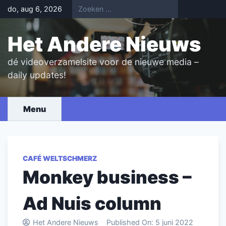
Skip
do, aug 6, 2026
to
content
Het Andere Nieuws
dé videoverzamelsite voor de nieuwe media –
daily updates!
Menu
CAFÉ WELTSCHMERZ
Monkey business –
Ad Nuis column
Het Andere Nieuws
Published On:
5 juni 2022