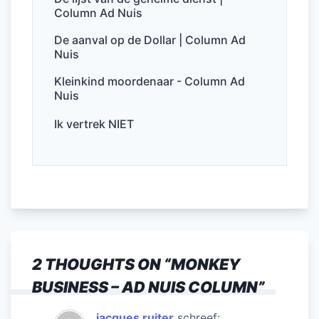
o
p
Column Ad Nuis
k
De aanval op de Dollar | Column Ad
Nuis
Kleinkind moordenaar - Column Ad
Nuis
Ik vertrek NIET
2 THOUGHTS ON “
MONKEY
BUSINESS – AD NUIS COLUMN
”
jacques ruiter
schreef: