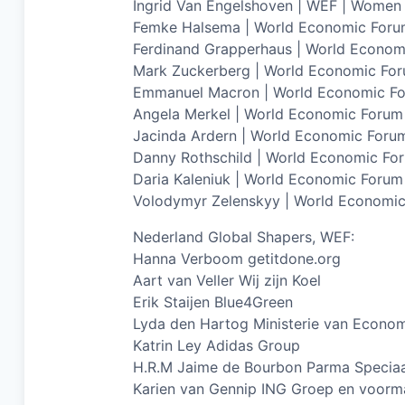
Ingrid Van Engelshoven | WEF | Wome
Femke Halsema | World Economic For
Ferdinand Grapperhaus | World Econom
Mark Zuckerberg | World Economic Fo
Emmanuel Macron | World Economic F
Angela Merkel | World Economic Forum
Jacinda Ardern | World Economic Foru
Danny Rothschild | World Economic Fo
Daria Kaleniuk | World Economic Forum
Volodymyr Zelenskyy | World Economi
Nederland Global Shapers, WEF:
Hanna Verboom getitdone.org
Aart van Veller Wij zijn Koel
Erik Staijen Blue4Green
Lyda den Hartog Ministerie van Econo
Katrin Ley Adidas Group
H.R.M Jaime de Bourbon Parma Speciaal
Karien van Gennip ING Groep en voorma