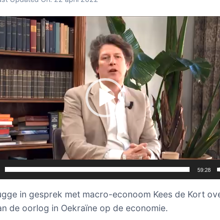
er
59:28
ugge in gesprek met macro-econoom Kees de Kort ov
an de oorlog in Oekraïne op de economie.