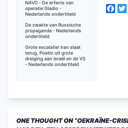
NAVO - De erfenis van
F
operatie Gladio -
Nederlands ondertiteld
a
c
De zwakte van Russische
propaganda - Nederlands
e
ondertiteld
b
Grote escalatie! Iran slaat
o
terug, Poetin uit grote
dreiging aan Israël en de VS
o
- Nederlands ondertiteld
k
ONE THOUGHT ON “
OEKRAÏNE-CRISI