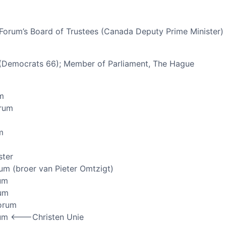
m
Forum’s Board of Trustees (Canada Deputy Prime Minister)
 (Democrats 66); Member of Parliament, The Hague
m
orum
m
ster
um (broer van Pieter Omtzigt)
um
rum
orum
um <——-Christen Unie