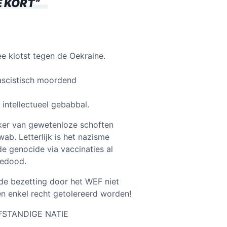
E KORT
”
e klotst tegen de Oekraine.
 fascistisch moordend
 intellectueel gebabbal.
oker van gewetenloze schoften
b. Letterlijk is het nazisme
e genocide via vaccinaties al
gedood.
 de bezetting door het WEF niet
en enkel recht getolereerd worden!
FSTANDIGE NATIE