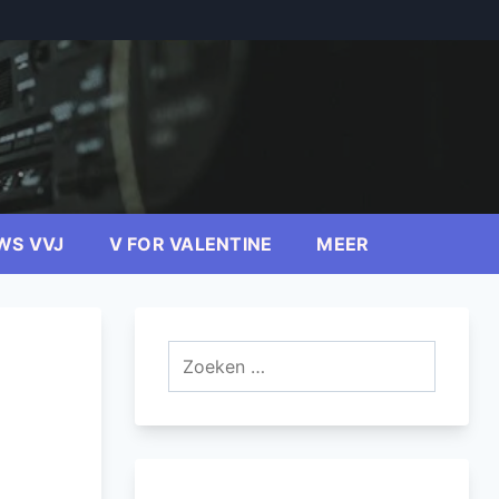
WS VVJ
V FOR VALENTINE
MEER
Zoeken
naar: