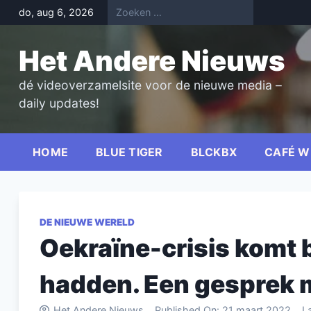
Skip
do, aug 6, 2026
to
content
Het Andere Nieuws
dé videoverzamelsite voor de nieuwe media –
daily updates!
HOME
BLUE TIGER
BLCKBX
CAFÉ W
DE NIEUWE WERELD
Oekraïne-crisis komt b
hadden. Een gesprek m
Het Andere Nieuws
Published On:
21 maart 2022
L