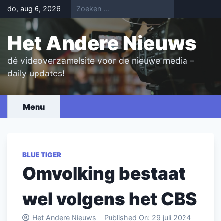
Skip
do, aug 6, 2026
to
content
Het Andere Nieuws
dé videoverzamelsite voor de nieuwe media –
daily updates!
Menu
BLUE TIGER
Omvolking bestaat
wel volgens het CBS
Het Andere Nieuws
Published On:
29 juli 2024