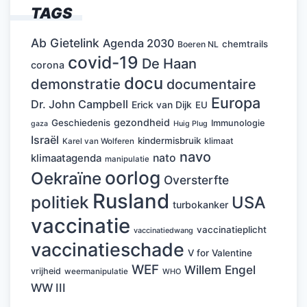
TAGS
Ab Gietelink
Agenda 2030
chemtrails
Boeren NL
covid-19
De Haan
corona
docu
demonstratie
documentaire
Europa
Dr. John Campbell
Erick van Dijk
EU
gezondheid
Geschiedenis
Immunologie
Huig Plug
gaza
Israël
kindermisbruik
klimaat
Karel van Wolferen
navo
nato
klimaatagenda
manipulatie
oorlog
Oekraïne
Oversterfte
Rusland
politiek
USA
turbokanker
vaccinatie
vaccinatieplicht
vaccinatiedwang
vaccinatieschade
V for Valentine
WEF
Willem Engel
vrijheid
weermanipulatie
WHO
WW III