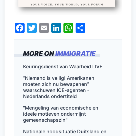
F
T
E
Li
W
D
a
w
m
n
h
el
c
itt
ai
k
at
e
MORE ON
IMMIGRATIE
e
er
l
e
s
n
b
dI
A
Keuringsdienst van Waarheid LIVE
o
n
p
“Niemand is veilig! Amerikanen
o
p
moeten zich nu bewapenen”
waarschuwen ICE-agenten -
k
Nederlands ondertiteld
"Mengeling van economische en
ideële motieven ondermijnt
gemeenschapszin"
Nationale noodsituatie Duitsland en