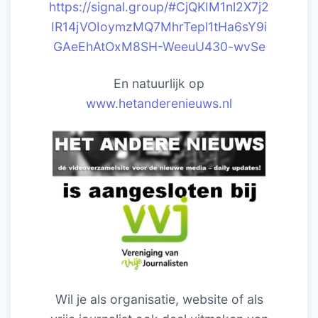
https://signal.group/#CjQKIM1nl2X7j2
IR14jVOIoymzMQ7MhrTepl1tHa6sY9i
GAeEhAtOxM8SH-WeeuU430-wvSe
En natuurlijk op
www.hetanderenieuws.nl
Wil je als organisatie, website of als