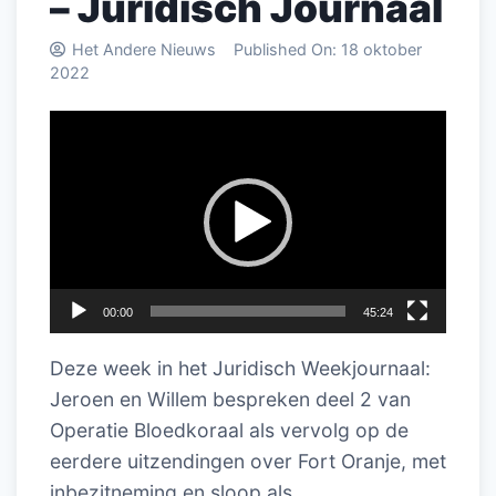
– Juridisch Journaal
Het Andere Nieuws
Published On:
18 oktober
2022
Videospeler
00:00
45:24
Deze week in het Juridisch Weekjournaal:
Jeroen en Willem bespreken deel 2 van
Operatie Bloedkoraal als vervolg op de
eerdere uitzendingen over Fort Oranje, met
inbezitneming en sloop als