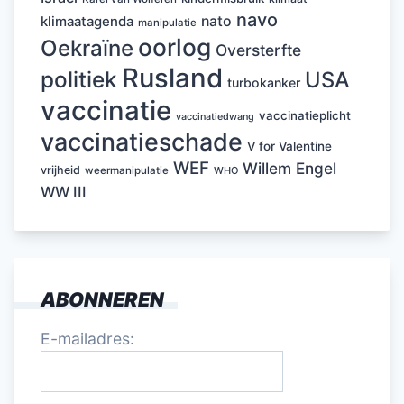
navo
nato
klimaatagenda
manipulatie
oorlog
Oekraïne
Oversterfte
Rusland
politiek
USA
turbokanker
vaccinatie
vaccinatieplicht
vaccinatiedwang
vaccinatieschade
V for Valentine
WEF
Willem Engel
vrijheid
weermanipulatie
WHO
WW III
ABONNEREN
E-mailadres: