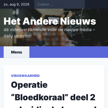
Skip
zo, aug 9, 2026
to
content
Het Andere Nieuws
dé videoverzamelsite voor de nieuwe media –
daily updates!
Menu
VIRUSWAARHEID
Operatie
“Bloedkoraal” deel 2