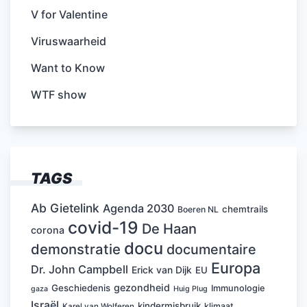
V for Valentine
Viruswaarheid
Want to Know
WTF show
TAGS
Ab Gietelink
Agenda 2030
chemtrails
Boeren NL
covid-19
De Haan
corona
docu
demonstratie
documentaire
Europa
Dr. John Campbell
Erick van Dijk
EU
gezondheid
Geschiedenis
Immunologie
Huig Plug
gaza
Israël
kindermisbruik
klimaat
Karel van Wolferen