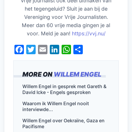
vrije journalist ook deel uitmaken van
het tegengeluid? Sluit je aan bij de
Vereniging voor Vrije Journalisten.
Meer dan 60 vrije media gingen je al
voor. Meld je aan!
https://vvj.nu/
F
T
E
Li
W
D
a
w
m
n
h
el
c
itt
ai
k
at
e
MORE ON
WILLEM ENGEL
e
er
l
e
s
n
b
dI
A
Willem Engel in gesprek met Gareth &
David Icke - Engels gesproken
o
n
p
o
p
Waarom ik Willem Engel nooit
interviewde...
k
Willem Engel over Oekraïne, Gaza en
Pacifisme