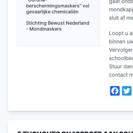
gaat onde
berschermingsmaskers” vol
mondkapje
gevaarlijke chemicaliën
sluit af 
Stichting Bewust Nederland
- Mondmaskers
Loopt u a
binnen uw
Vervolgen
schoolbes
Stuur dan
contact m
F
a
c
e
b