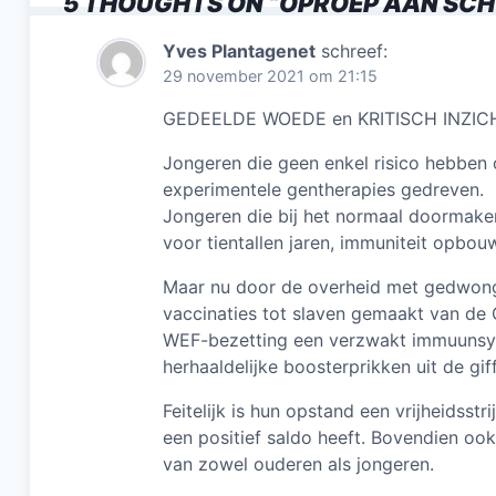
5 THOUGHTS ON “
OPROEP AAN SCH
o
o
Yves Plantagenet
schreef:
29 november 2021 om 21:15
k
GEDEELDE WOEDE en KRITISCH INZICH
Jongeren die geen enkel risico hebben 
experimentele gentherapies gedreven.
Jongeren die bij het normaal doormaken 
voor tientallen jaren, immuniteit opbo
Maar nu door de overheid met gedwon
vaccinaties tot slaven gemaakt van de
WEF-bezetting een verzwakt immuunsys
herhaaldelijke boosterprikken uit de gi
Feitelijk is hun opstand een vrijheidsst
een positief saldo heeft. Bovendien ook
van zowel ouderen als jongeren.