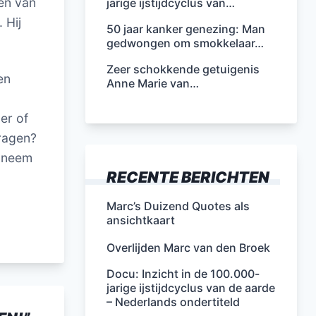
gen van
jarige ijstijdcyclus van…
 Hij
50 jaar kanker genezing: Man
gedwongen om smokkelaar…
Zeer schokkende getuigenis
en
Anne Marie van…
er of
vragen?
f neem
RECENTE BERICHTEN
Marc’s Duizend Quotes als
ansichtkaart
Overlijden Marc van den Broek
Docu: Inzicht in de 100.000-
jarige ijstijdcyclus van de aarde
– Nederlands ondertiteld