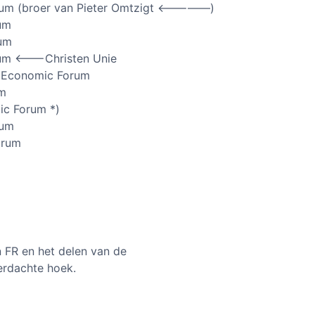
rum (broer van Pieter Omtzigt <—————)
um
rum
um <——-Christen Unie
n Economic Forum
um
ic Forum *)
rum
orum
 FR en het delen van de
erdachte hoek.