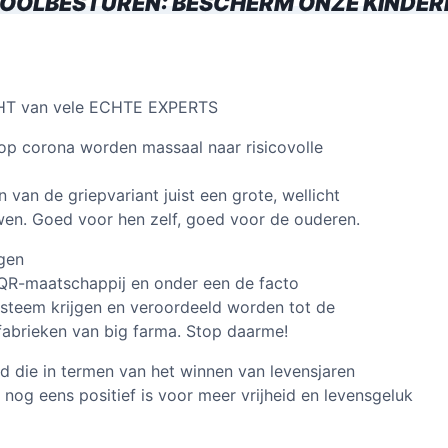
OOLBESTUREN: BESCHERM ONZE KINDER
n
p
p
T van vele ECHTE EXPERTS
op corona worden massaal naar risicovolle
van de griepvariant juist een grote, wellicht
uwen. Goed voor hen zelf, goed voor de ouderen.
gen
 QR-maatschappij en onder een de facto
teem krijgen en veroordeeld worden tot de
ffabrieken van big farma. Stop daarme!
rijd die in termen van het winnen van levensjaren
 nog eens positief is voor meer vrijheid en levensgeluk