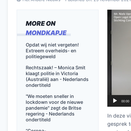
Videospel
MORE ON
MONDKAPJE
Opdat wij niet vergeten!
Extreem overheids- en
politiegeweld
Rechtszaak! – Monica Smit
klaagt politie in Victoria
(Australië) aan - Nederlands
ondertiteld
"We moeten sneller in
lockdown voor de nieuwe
00:00
pandemie" zegt de Britse
regering - Nederlands
In deze v
ondertiteld
gesprek t
“Corona-