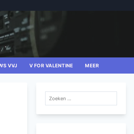
WS VVJ
V FOR VALENTINE
MEER
Zoeken
naar: