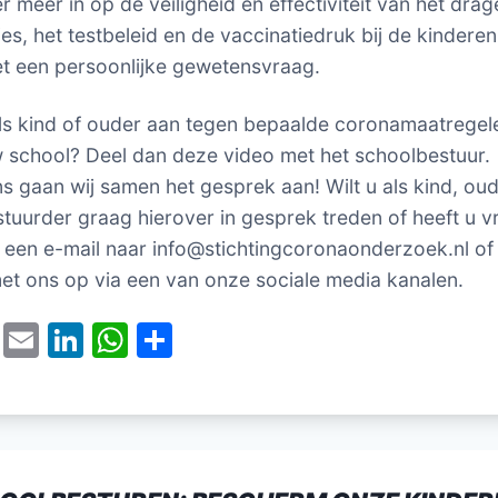
r meer in op de veiligheid en effectiviteit van het dra
s, het testbeleid en de vaccinatiedruk bij de kinderen.
met een persoonlijke gewetensvraag.
ls kind of ouder aan tegen bepaalde coronamaatregel
 school? Deel dan deze video met het schoolbestuur.
s gaan wij samen het gesprek aan! Wilt u als kind, oud
tuurder graag hierover in gesprek treden of heeft u 
 een e-mail naar info@stichtingcoronaonderzoek.nl o
et ons op via een van onze sociale media kanalen.
T
E
Li
W
D
w
m
n
h
el
itt
ai
k
at
e
er
l
e
s
n
dI
A