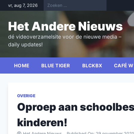
Skip
vr, aug 7, 2026
to
content
Het Andere Nieuws
dé videoverzamelsite voor de nieuwe media –
daily updates!
HOME
BLUE TIGER
BLCKBX
CAFÉ W
OVERIGE
Oproep aan schoolbes
kinderen!
Het Andere Nieuws
Published On:
29 november 2021