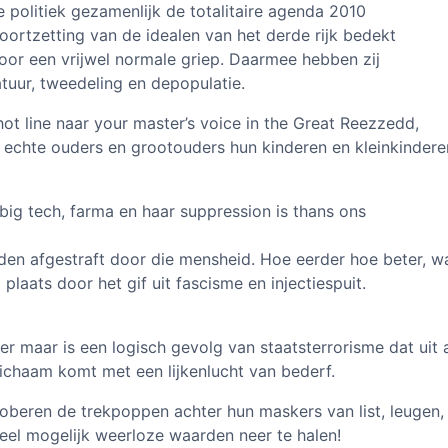
politiek gezamenlijk de totalitaire agenda 2010
oortzetting van de idealen van het derde rijk bedekt
or een vrijwel normale griep. Daarmee hebben zij
tuur, tweedeling en depopulatie.
ot line naar your master’s voice in the Great Reezzedd,
e echte ouders en grootouders hun kinderen en kleinkindere
big tech, farma en haar suppression is thans ons
en afgestraft door die mensheid. Hoe eerder hoe beter, w
laats door het gif uit fascisme en injectiespuit.
er maar is een logisch gevolg van staatsterrorisme dat uit a
lichaam komt met een lijkenlucht van bederf.
roberen de trekpoppen achter hun maskers van list, leugen,
el mogelijk weerloze waarden neer te halen!