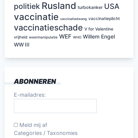
Rusland
politiek
USA
turbokanker
vaccinatie
vaccinatieplicht
vaccinatiedwang
vaccinatieschade
V for Valentine
WEF
Willem Engel
vrijheid
weermanipulatie
WHO
WW III
ABONNEREN
E-mailadres:
Meld mij af
Categories / Taxonomies