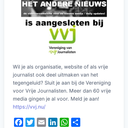
Wil je als organisatie, website of als vrije
journalist ook deel uitmaken van het
tegengeluid? Sluit je aan bij de Vereniging
voor Vrije Journalisten. Meer dan 60 vrije
media gingen je al voor. Meld je aan!
https://vvj.nu/
F
T
E
Li
W
D