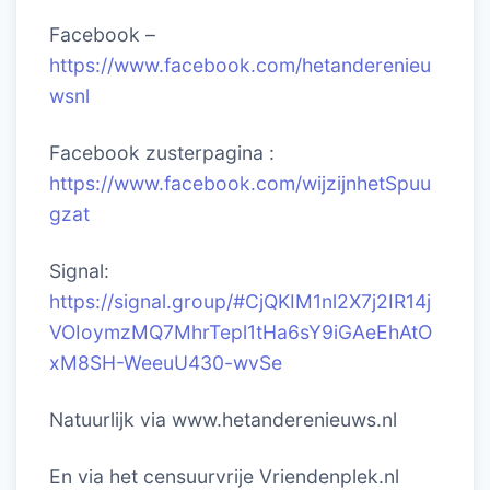
Facebook –
https://www.facebook.com/hetanderenieu
wsnl
Facebook zusterpagina :
https://www.facebook.com/wijzijnhetSpuu
gzat
Signal:
https://signal.group/#CjQKIM1nl2X7j2IR14j
VOIoymzMQ7MhrTepl1tHa6sY9iGAeEhAtO
xM8SH-WeeuU430-wvSe
Natuurlijk via www.hetanderenieuws.nl
En via het censuurvrije Vriendenplek.nl