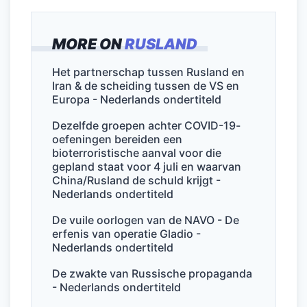
a
w
m
n
h
el
c
itt
ai
k
at
e
MORE ON
RUSLAND
e
er
l
e
s
n
b
dI
A
Het partnerschap tussen Rusland en
Iran & de scheiding tussen de VS en
o
n
p
Europa - Nederlands ondertiteld
o
p
Dezelfde groepen achter COVID-19-
k
oefeningen bereiden een
bioterroristische aanval voor die
gepland staat voor 4 juli en waarvan
China/Rusland de schuld krijgt -
Nederlands ondertiteld
De vuile oorlogen van de NAVO - De
erfenis van operatie Gladio -
Nederlands ondertiteld
De zwakte van Russische propaganda
- Nederlands ondertiteld