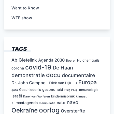
Want to Know
WTF show
TAGS
Ab Gietelink
Agenda 2030
chemtrails
Boeren NL
covid-19
De Haan
corona
docu
demonstratie
documentaire
Europa
Dr. John Campbell
Erick van Dijk
EU
gezondheid
Geschiedenis
Immunologie
Huig Plug
gaza
Israël
kindermisbruik
klimaat
Karel van Wolferen
navo
nato
klimaatagenda
manipulatie
oorlog
Oekraïne
Oversterfte